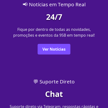
📢 Notícias em Tempo Real
24/7
Fique por dentro de todas as novidades,
promoções e eventos da 95B em tempo real!
Ver Notícias
💬 Suporte Direto
Chat
Suporte direto via Telegram, respostas rápidas e