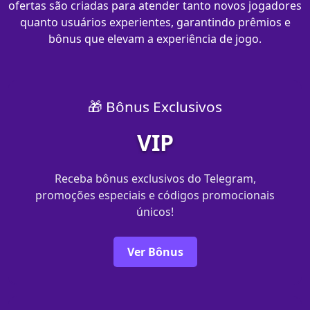
ofertas são criadas para atender tanto novos jogadores
quanto usuários experientes, garantindo prêmios e
bônus que elevam a experiência de jogo.
🎁 Bônus Exclusivos
VIP
Receba bônus exclusivos do Telegram,
promoções especiais e códigos promocionais
únicos!
Ver Bônus