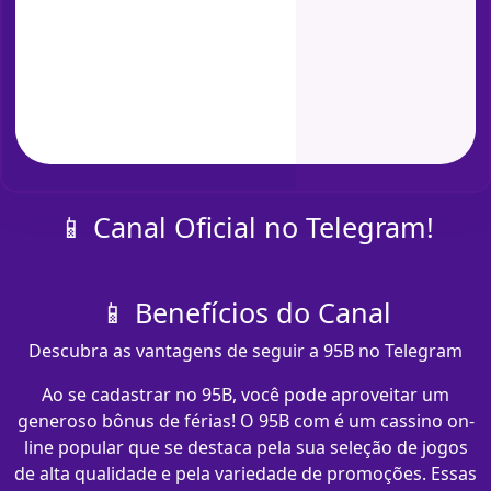
📱 Canal Oficial no Telegram!
📱 Benefícios do Canal
Descubra as vantagens de seguir a 95B no Telegram
Ao se cadastrar no 95B, você pode aproveitar um
generoso bônus de férias! O 95B com​ é um cassino on-
line popular que se destaca pela sua seleção de jogos
de alta qualidade e pela variedade de promoções. Essas