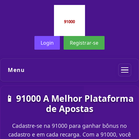
Login
Registrar-se
Menu
📱 91000 A Melhor Plataforma
de Apostas
Cadastre-se na 91000 para ganhar bônus no
cadastro e em cada recarga. Com a 91000, você