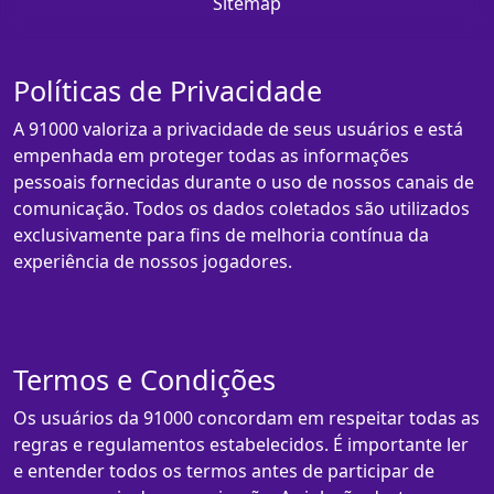
Sitemap
Políticas de Privacidade
A 91000 valoriza a privacidade de seus usuários e está
empenhada em proteger todas as informações
pessoais fornecidas durante o uso de nossos canais de
comunicação. Todos os dados coletados são utilizados
exclusivamente para fins de melhoria contínua da
experiência de nossos jogadores.
Termos e Condições
Os usuários da 91000 concordam em respeitar todas as
regras e regulamentos estabelecidos. É importante ler
e entender todos os termos antes de participar de