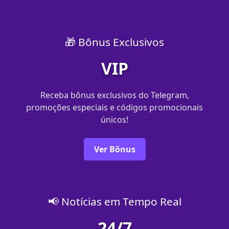
🎁 Bônus Exclusivos
VIP
Receba bônus exclusivos do Telegram,
promoções especiais e códigos promocionais
únicos!
Ver Bônus
📢 Notícias em Tempo Real
24/7