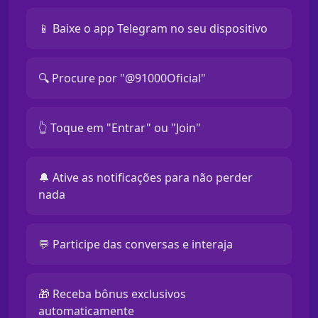
📱 Baixe o app Telegram no seu dispositivo
🔍 Procure por "@91000Oficial"
👆 Toque em "Entrar" ou "Join"
🔔 Ative as notificações para não perder
nada
💬 Participe das conversas e interaja
🎁 Receba bônus exclusivos
automaticamente