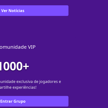
Ver Notícias
Comunidade VIP
1000+
unidade exclusiva de jogadores e
rtilhe experiências!
Entrar Grupo