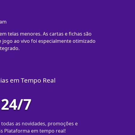
ram
m telas menores. As cartas e fichas são
de jogo ao vivo foi especialmente otimizado
ntegrado.
cias em Tempo Real
24/7
e todas as novidades, promoções e
Ss Plataforma em tempo real!