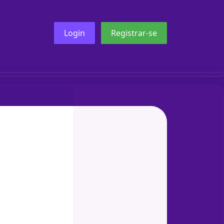
Login
Registrar-se