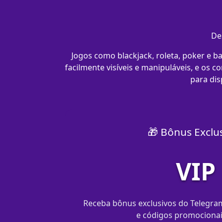
De
Jogos como blackjack, roleta, poker e 
facilmente visíveis e manipuláveis, e os c
para dis
🎁 Bônus Exclu
VIP
Receba bônus exclusivos do Telegra
e códigos promocionai