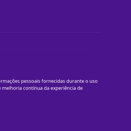
formações pessoais fornecidas durante o uso
e melhoria contínua da experiência de