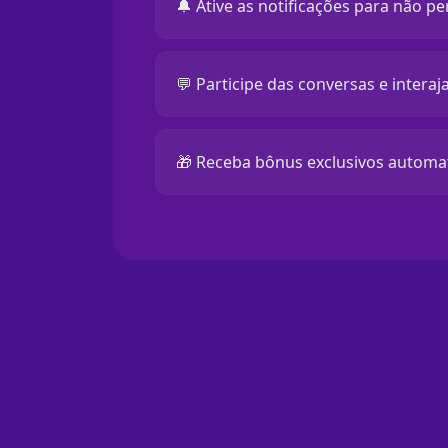
🔔 Ative as notificações para não p
💬 Participe das conversas e interaj
🎁 Receba bônus exclusivos autom