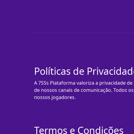
Políticas de Privacida
A 7SSs Plataforma valoriza a privacidade d
de nossos canais de comunicação. Todos os 
nossos jogadores.
Termos e Condições