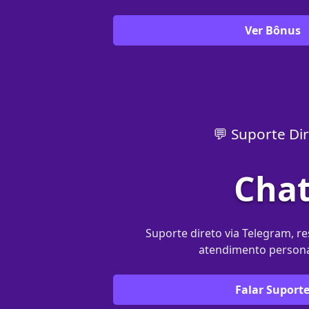
Ver Bônus
💬 Suporte Di
Cha
Suporte direto via Telegram, r
atendimento persona
Falar Suport