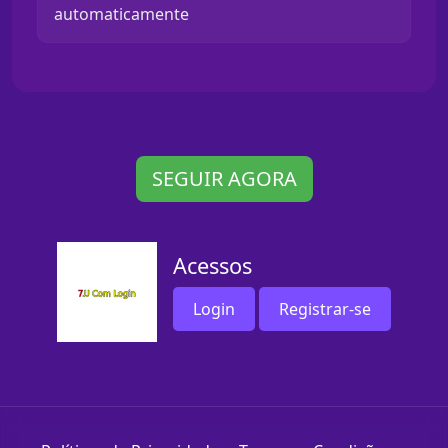
automaticamente
SEGUIR AGORA
Acessos
Login
Registrar-se