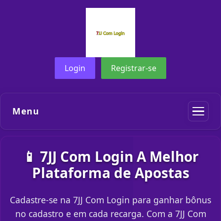
Login
Registrar-se
Menu
📱 7JJ Com Login A Melhor
Plataforma de Apostas
Cadastre-se na 7JJ Com Login para ganhar bônus
no cadastro e em cada recarga. Com a 7JJ Com