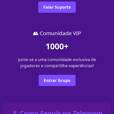
Falar Suporte
👥 Comunidade VIP
1000+
Junte-se a uma comunidade exclusiva de
jogadores e compartilhe experiências!
Entrar Grupo
📱 Como Seguir no Telegram