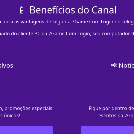
📱 Benefícios do Canal
cubra as vantagens de seguir a 7Game Com Login no Tele
ado do cliente PC da 7Game Com Login, seu computador de
sivos
📢 Notí
m, promoções especiais
Fique por dentro d
s únicos!
eventos da 7Ga