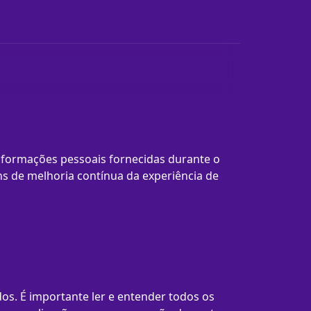
nformações pessoais fornecidas durante o
ns de melhoria contínua da experiência de
s. É importante ler e entender todos os