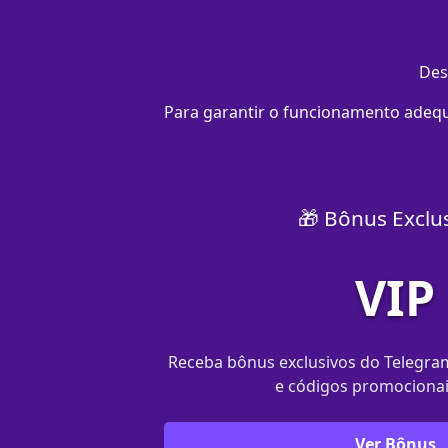
Des
Para garantir o funcionamento adequ
🎁 Bônus Exclu
VIP
Receba bônus exclusivos do Telegra
e códigos promocionai
Ver Bônus