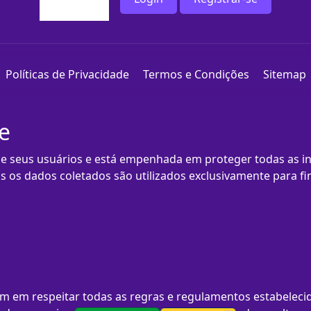
Políticas de Privacidade
Termos e Condições
Sitemap
de
de seus usuários e está empenhada em proteger todas as i
 os dados coletados são utilizados exclusivamente para fi
em respeitar todas as regras e regulamentos estabelecido