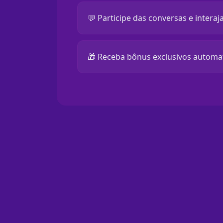
💬 Participe das conversas e interaj
🎁 Receba bônus exclusivos autom