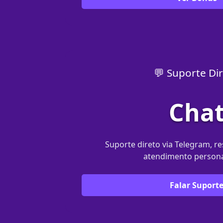
💬 Suporte Di
Cha
Suporte direto via Telegram, r
atendimento persona
Falar Suport