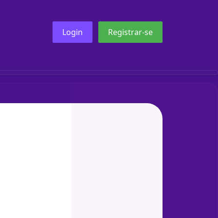
Login
Registrar-se