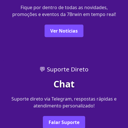
Fique por dentro de todas as novidades,
promoções e eventos da 7Brwin em tempo real!
Ver Notícias
💬 Suporte Direto
Chat
Suporte direto via Telegram, respostas rápidas e
atendimento personalizado!
Falar Suporte