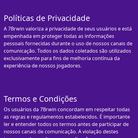
Políticas de Privacidade
A 7Brwin valoriza a privacidade de seus usuários e está
empenhada em proteger todas as informações
pessoais fornecidas durante o uso de nossos canais de
comunicação. Todos os dados coletados são utilizados
exclusivamente para fins de melhoria contínua da
experiência de nossos jogadores.
Termos e Condições
Os usuários da 7Brwin concordam em respeitar todas
as regras e regulamentos estabelecidos. É importante
ler e entender todos os termos antes de participar de
nossos canais de comunicação. A violação destes