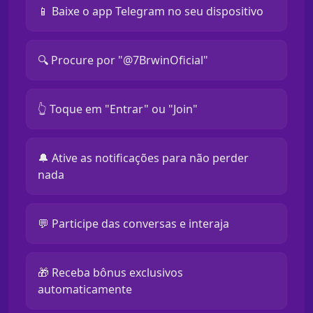
📱 Baixe o app Telegram no seu dispositivo
🔍 Procure por "@7BrwinOficial"
👆 Toque em "Entrar" ou "Join"
🔔 Ative as notificações para não perder
nada
💬 Participe das conversas e interaja
🎁 Receba bônus exclusivos
automaticamente