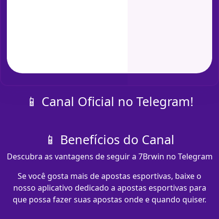
📱 Canal Oficial no Telegram!
📱 Benefícios do Canal
Descubra as vantagens de seguir a 7Brwin no Telegram
Se você gosta mais de apostas esportivas, baixe o
nosso aplicativo dedicado a apostas esportivas para
que possa fazer suas apostas onde e quando quiser.