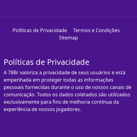
Políticas de Privacidade
Termos e Condições
Sitemap
Políticas de Privacidade
A 78Br valoriza a privacidade de seus usuários e está
empenhada em proteger todas as informações
pessoais fornecidas durante o uso de nossos canais de
comunicação. Todos os dados coletados são utilizados
exclusivamente para fins de melhoria contínua da
experiência de nossos jogadores.