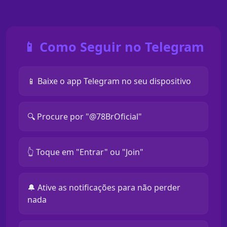
📱 Como Seguir no Telegram
📱 Baixe o app Telegram no seu dispositivo
🔍 Procure por "@78BrOficial"
👆 Toque em "Entrar" ou "Join"
🔔 Ative as notificações para não perder
nada