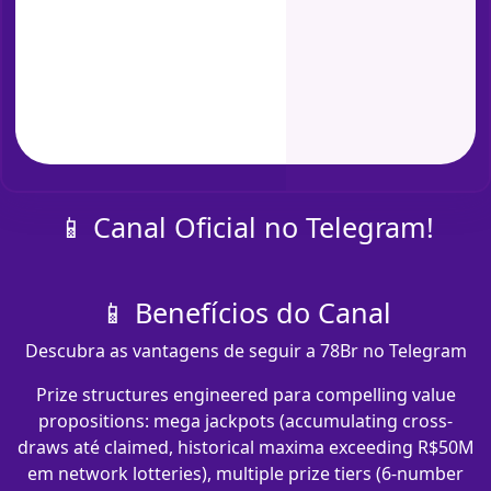
📱 Canal Oficial no Telegram!
📱 Benefícios do Canal
Descubra as vantagens de seguir a 78Br no Telegram
Prize structures engineered para compelling value
propositions: mega jackpots (accumulating cross-
draws até claimed, historical maxima exceeding R$50M
em network lotteries), multiple prize tiers (6-number