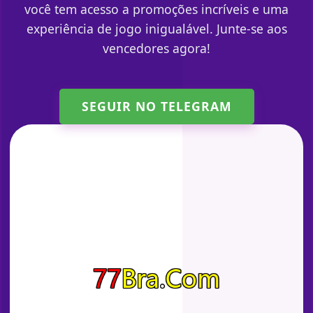
você tem acesso a promoções incríveis e uma
experiência de jogo inigualável. Junte-se aos
vencedores agora!
SEGUIR NO TELEGRAM