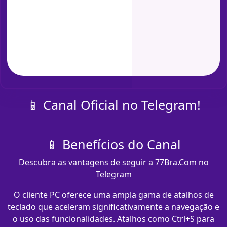
📱 Canal Oficial no Telegram!
📱 Benefícios do Canal
Descubra as vantagens de seguir a 77Bra.Com no
Telegram
O cliente PC oferece uma ampla gama de atalhos de
teclado que aceleram significativamente a navegação e
o uso das funcionalidades. Atalhos como Ctrl+S para