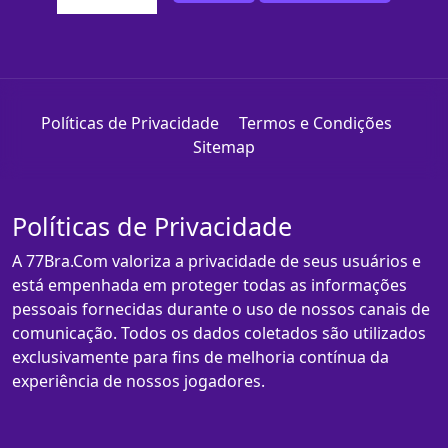
Políticas de Privacidade
Termos e Condições
Sitemap
Políticas de Privacidade
A 77Bra.Com valoriza a privacidade de seus usuários e
está empenhada em proteger todas as informações
pessoais fornecidas durante o uso de nossos canais de
comunicação. Todos os dados coletados são utilizados
exclusivamente para fins de melhoria contínua da
experiência de nossos jogadores.