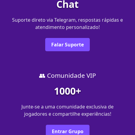
Chat
Suporte direto via Telegram, respostas rápidas e
atendimento personalizado!
Falar Suporte
👥 Comunidade VIP
1000+
Junte-se a uma comunidade exclusiva de
jogadores e compartilhe experiências!
Entrar Grupo