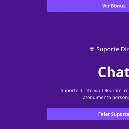
Ver Bônus
💬 Suporte Di
Cha
Suporte direto via Telegram, r
atendimento persona
Falar Suport