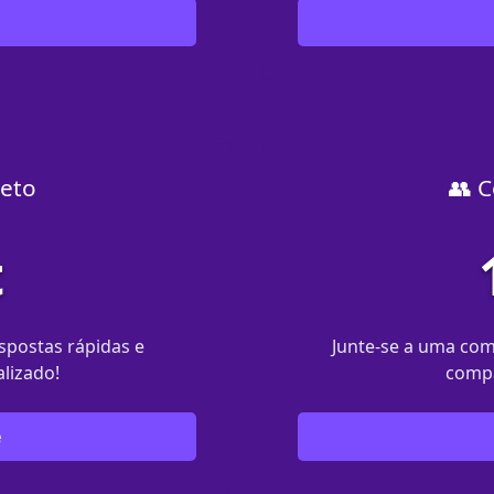
reto
👥 
t
espostas rápidas e
Junte-se a uma com
lizado!
compa
e