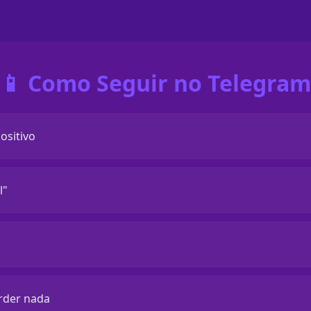
📱 Como Seguir no Telegram
ositivo
l"
erder nada