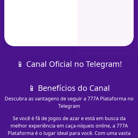
📱 Canal Oficial no Telegram!
📱 Benefícios do Canal
Descubra as vantagens de seguir a 777A Plataforma no
Telegram
Se você é fã de jogos de azar e está em busca da
melhor experiência em caça-níqueis online, a 777A
Plataforma é o lugar ideal para você. Com uma vasta