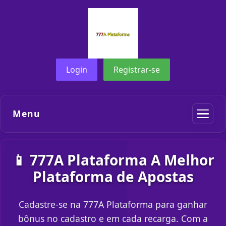
Login
Registrar-se
Menu
📱 777A Plataforma A Melhor
Plataforma de Apostas
Cadastre-se na 777A Plataforma para ganhar
bônus no cadastro e em cada recarga. Com a