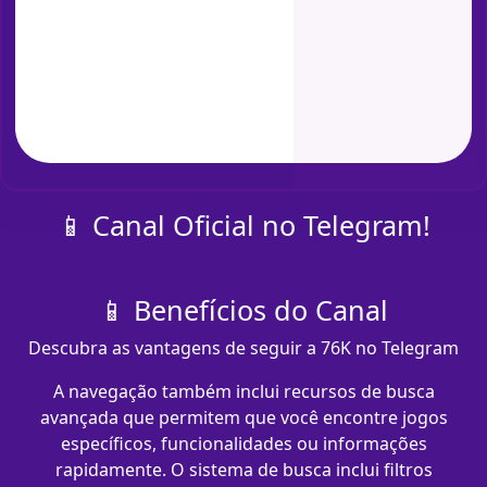
📱 Canal Oficial no Telegram!
📱 Benefícios do Canal
Descubra as vantagens de seguir a 76K no Telegram
A navegação também inclui recursos de busca
avançada que permitem que você encontre jogos
específicos, funcionalidades ou informações
rapidamente. O sistema de busca inclui filtros