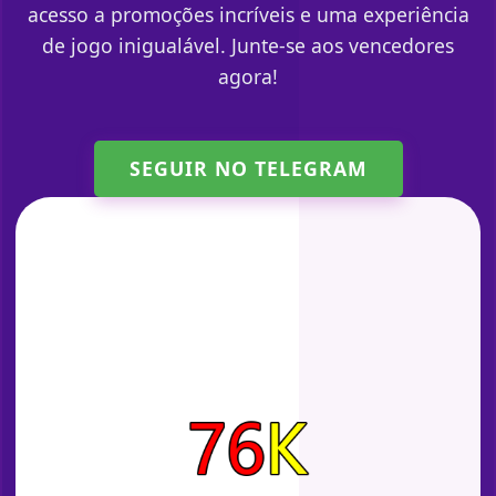
acesso a promoções incríveis e uma experiência
de jogo inigualável. Junte-se aos vencedores
agora!
SEGUIR NO TELEGRAM