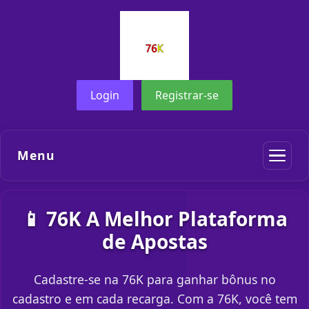
Login
Registrar-se
Menu
📱 76K A Melhor Plataforma
de Apostas
Cadastre-se na 76K para ganhar bônus no
cadastro e em cada recarga. Com a 76K, você tem