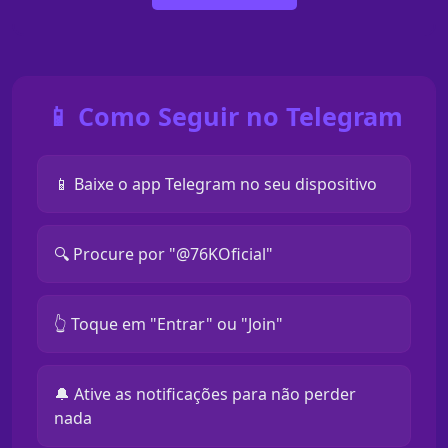
📱 Como Seguir no Telegram
📱 Baixe o app Telegram no seu dispositivo
🔍 Procure por "@76KOficial"
👆 Toque em "Entrar" ou "Join"
🔔 Ative as notificações para não perder
nada