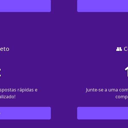
reto
👥 
t
espostas rápidas e
Junte-se a uma com
lizado!
compa
e