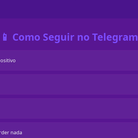
📱 Como Seguir no Telegram
ositivo
erder nada