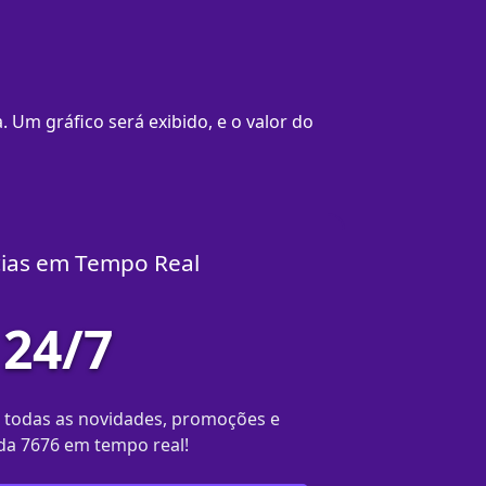
 Um gráfico será exibido, e o valor do
cias em Tempo Real
24/7
e todas as novidades, promoções e
da 7676 em tempo real!