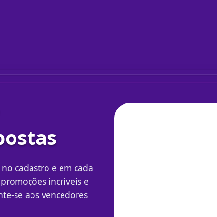
postas
 no cadastro e em cada
 promoções incríveis e
unte-se aos vencedores