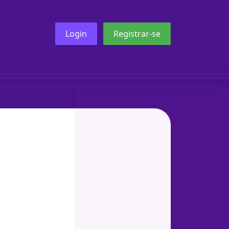
Login
Registrar-se