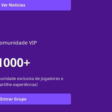
Ver Notícias
Comunidade VIP
1000+
unidade exclusiva de jogadores e
rtilhe experiências!
Entrar Grupo