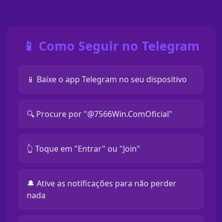
📱 Como Seguir no Telegram
📱 Baixe o app Telegram no seu dispositivo
🔍 Procure por "@7566Win.ComOficial"
👆 Toque em "Entrar" ou "Join"
🔔 Ative as notificações para não perder
nada