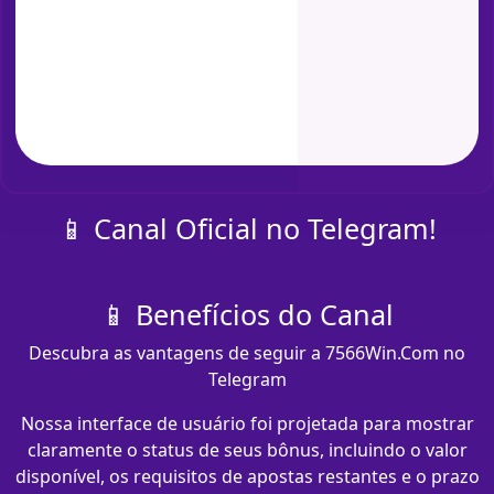
📱 Canal Oficial no Telegram!
📱 Benefícios do Canal
Descubra as vantagens de seguir a 7566Win.Com no
Telegram
Nossa interface de usuário foi projetada para mostrar
claramente o status de seus bônus, incluindo o valor
disponível, os requisitos de apostas restantes e o prazo