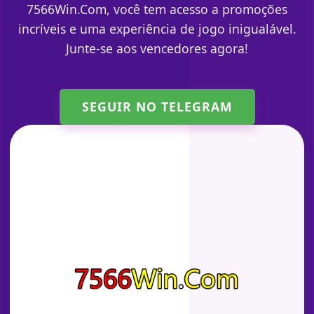
7566Win.Com, você tem acesso a promoções
incríveis e uma experiência de jogo inigualável.
Junte-se aos vencedores agora!
SEGUIR NO TELEGRAM