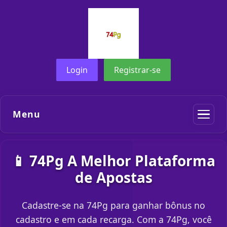
Login
Registrar-se
Menu
📱 74Pg A Melhor Plataforma
de Apostas
Cadastre-se na 74Pg para ganhar bônus no
cadastro e em cada recarga. Com a 74Pg, você