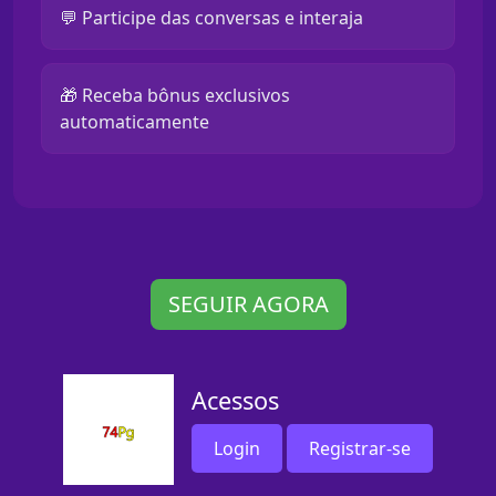
💬 Participe das conversas e interaja
🎁 Receba bônus exclusivos
automaticamente
SEGUIR AGORA
Acessos
Login
Registrar-se