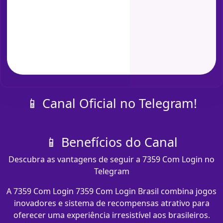
📱 Canal Oficial no Telegram!
📱 Benefícios do Canal
Descubra as vantagens de seguir a 7359 Com Login no
Telegram
A 7359 Com Login 7359 Com Login Brasil combina jogos
inovadores e sistema de recompensas atrativo para
oferecer uma experiência irresistível aos brasileiros.