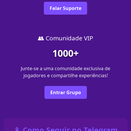
Falar Suporte
👥 Comunidade VIP
1000+
Junte-se a uma comunidade exclusiva de
jogadores e compartilhe experiências!
Entrar Grupo
📱 Como Seguir no Telegram