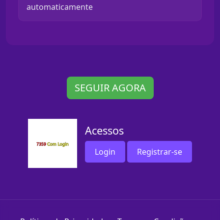
automaticamente
SEGUIR AGORA
Acessos
Login
Registrar-se