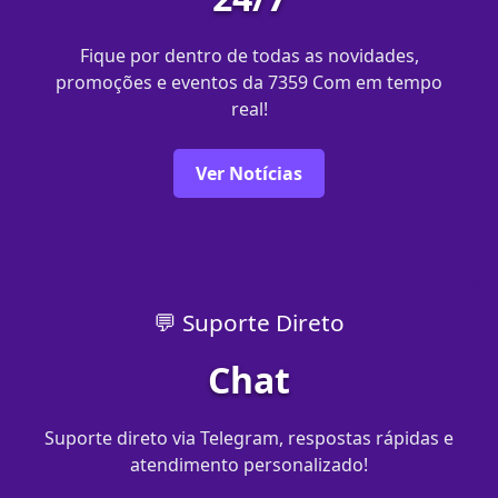
Fique por dentro de todas as novidades,
promoções e eventos da 7359 Com em tempo
real!
Ver Notícias
💬 Suporte Direto
Chat
Suporte direto via Telegram, respostas rápidas e
atendimento personalizado!