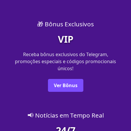
🎁 Bônus Exclusivos
VIP
Receba bônus exclusivos do Telegram,
promoções especiais e códigos promocionais
únicos!
Ver Bônus
📢 Notícias em Tempo Real
24/7