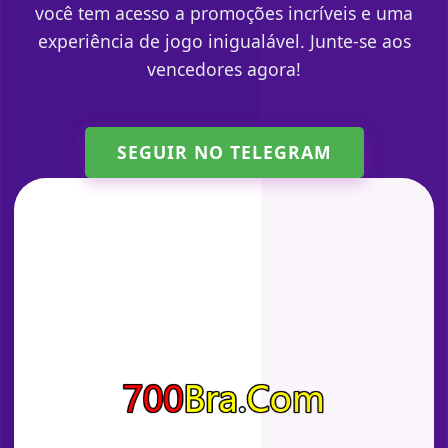
você tem acesso a promoções incríveis e uma
experiência de jogo inigualável. Junte-se aos
vencedores agora!
SEGUIR NO TELEGRAM