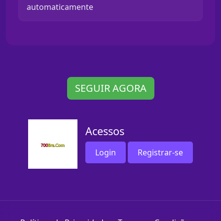
automaticamente
SEGUIR AGORA
Acessos
Login
Registrar-se