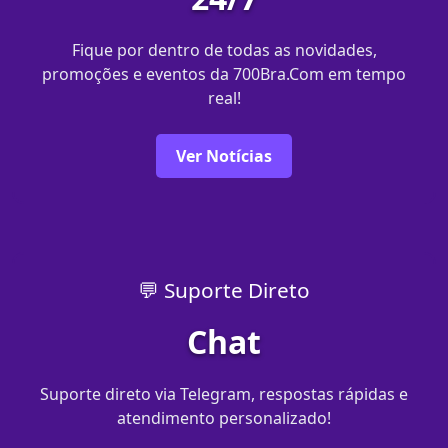
Fique por dentro de todas as novidades,
promoções e eventos da 700Bra.Com em tempo
real!
Ver Notícias
💬 Suporte Direto
Chat
Suporte direto via Telegram, respostas rápidas e
atendimento personalizado!