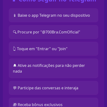
📱 Baixe o app Telegram no seu dispositivo
🔍 Procure por "@700Bra.ComOficial"
👆 Toque em "Entrar" ou "Join"
🔔 Ative as notificações para não perder
nada
💬 Participe das conversas e interaja
🎁 Receba bônus exclusivos