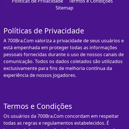
Políticas de Privacidade
Termos e Condições
Sitemap
Políticas de Privacidade
A 700Bra.Com valoriza a privacidade de seus usuários e
está empenhada em proteger todas as informações
pessoais fornecidas durante o uso de nossos canais de
comunicação. Todos os dados coletados são utilizados
exclusivamente para fins de melhoria contínua da
experiência de nossos jogadores.
Termos e Condições
Os usuários da 700Bra.Com concordam em respeitar
todas as regras e regulamentos estabelecidos. É