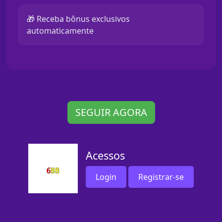
🎁 Receba bônus exclusivos
automaticamente
SEGUIR AGORA
Acessos
Login
Registrar-se