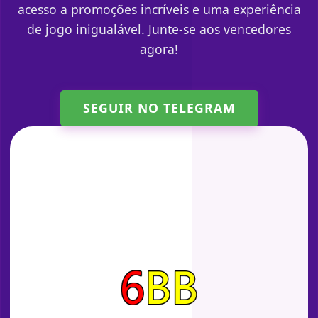
acesso a promoções incríveis e uma experiência
de jogo inigualável. Junte-se aos vencedores
agora!
SEGUIR NO TELEGRAM