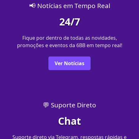
📢 Notícias em Tempo Real
24/7
Fique por dentro de todas as novidades,
promoções e eventos da 6BB em tempo real!
Ver Notícias
💬 Suporte Direto
Chat
Suporte direto via Telegram, respostas rápidas e