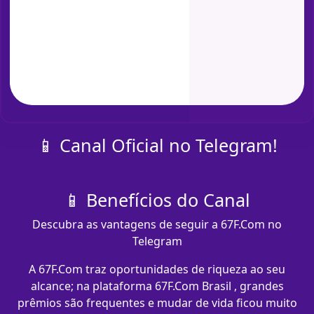
📱 Canal Oficial no Telegram!
📱 Benefícios do Canal
Descubra as vantagens de seguir a 67F.Com no
Telegram
A 67F.Com traz oportunidades de riqueza ao seu
alcance; na plataforma 67F.Com Brasil , grandes
prêmios são frequentes e mudar de vida ficou muito