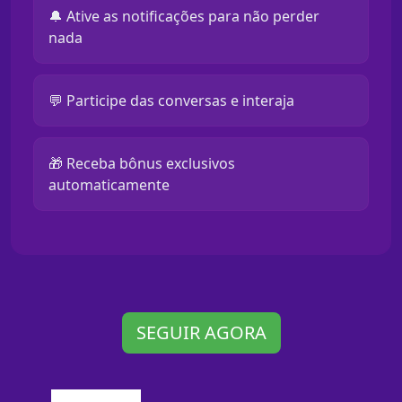
🔔 Ative as notificações para não perder
nada
💬 Participe das conversas e interaja
🎁 Receba bônus exclusivos
automaticamente
SEGUIR AGORA