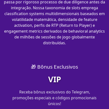
passa por rigoroso processo de due diligence antes da
integração. Nossa taxonomia de slots emprega
classification systems multidimensionais baseados em
volatilidade matemática, densidade de feature
activation, perfis de RTP (Return to Player) e
engagement metrics derivados de behavioral analytics
de milhões de sessões de jogo globalmente
distribuídas.
🎁 Bônus Exclusivos
VIP
Receba bônus exclusivos do Telegram,
promoções especiais e códigos promocionais
únicos!