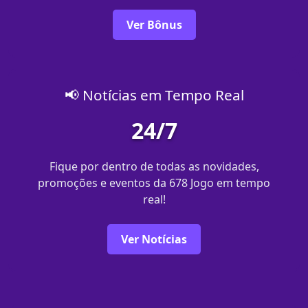
Ver Bônus
📢 Notícias em Tempo Real
24/7
Fique por dentro de todas as novidades,
promoções e eventos da 678 Jogo em tempo
real!
Ver Notícias