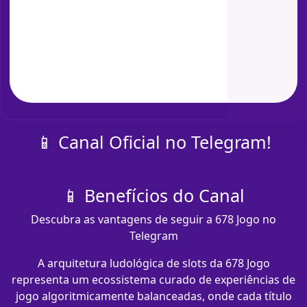
📱 Canal Oficial no Telegram!
📱 Benefícios do Canal
Descubra as vantagens de seguir a 678 Jogo no
Telegram
A arquitetura ludológica de slots da 678 Jogo
representa um ecossistema curado de experiências de
jogo algoritmicamente balanceadas, onde cada título