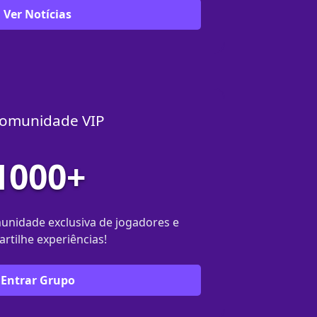
Ver Notícias
Comunidade VIP
1000+
unidade exclusiva de jogadores e
rtilhe experiências!
Entrar Grupo