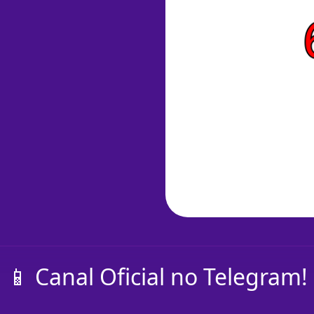
📱 Canal Oficial no Telegram!