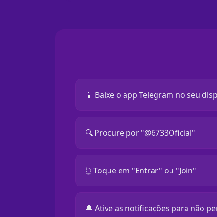
📱 Baixe o app Telegram no seu disp
🔍 Procure por "@6733Oficial"
👆 Toque em "Entrar" ou "Join"
🔔 Ative as notificações para não p