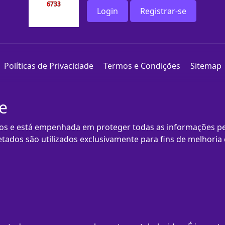
Login
Registrar-se
Políticas de Privacidade
Termos e Condições
Sitemap
de
rios e está empenhada em proteger todas as informações p
tados são utilizados exclusivamente para fins de melhoria