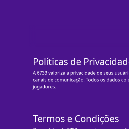
Políticas de Privacida
A 6733 valoriza a privacidade de seus usuá
canais de comunicação. Todos os dados cole
jogadores.
Termos e Condições