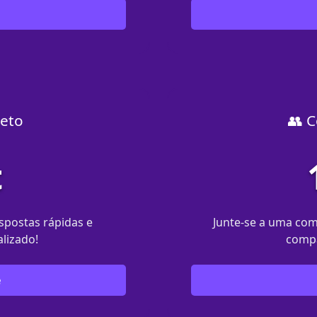
reto
👥 
t
espostas rápidas e
Junte-se a uma com
lizado!
compa
e