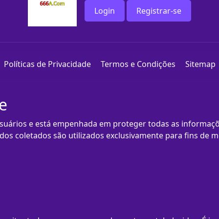
Login
Registrar-se
Políticas de Privacidade
Termos e Condições
Sitemap
de
 usuários e está empenhada em proteger todas as informaçõ
os coletados são utilizados exclusivamente para fins de m