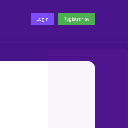
Login
Registrar-se