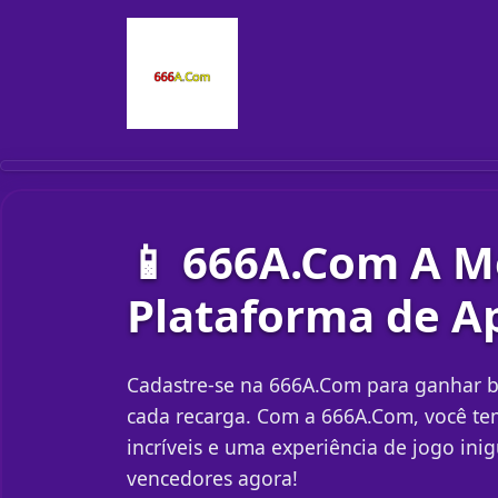
📱 666A.Com A M
Plataforma de A
Cadastre-se na 666A.Com para ganhar 
cada recarga. Com a 666A.Com, você t
incríveis e uma experiência de jogo inig
vencedores agora!