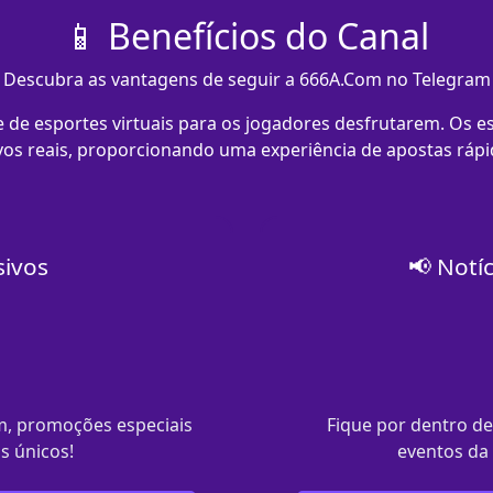
📱 Benefícios do Canal
Descubra as vantagens de seguir a 666A.Com no Telegram
de esportes virtuais para os jogadores desfrutarem. Os es
os reais, proporcionando uma experiência de apostas rápid
sivos
📢 Notí
m, promoções especiais
Fique por dentro d
s únicos!
eventos da