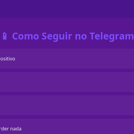
📱 Como Seguir no Telegram
ositivo
erder nada