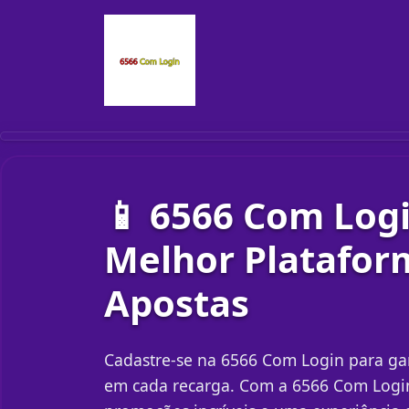
📱 6566 Com Log
Melhor Platafor
Apostas
Cadastre-se na 6566 Com Login para ga
em cada recarga. Com a 6566 Com Login