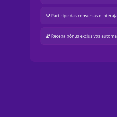
💬 Participe das conversas e interaj
🎁 Receba bônus exclusivos autom