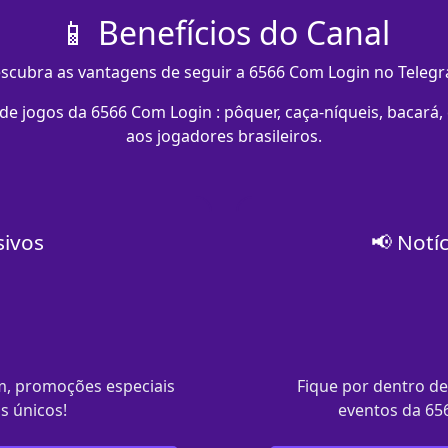
📱 Benefícios do Canal
scubra as vantagens de seguir a 6566 Com Login no Teleg
e jogos da 6566 Com Login : pôquer, caça-níqueis, bacará, 
aos jogadores brasileiros.
sivos
📢 Notí
m, promoções especiais
Fique por dentro d
s únicos!
eventos da 65