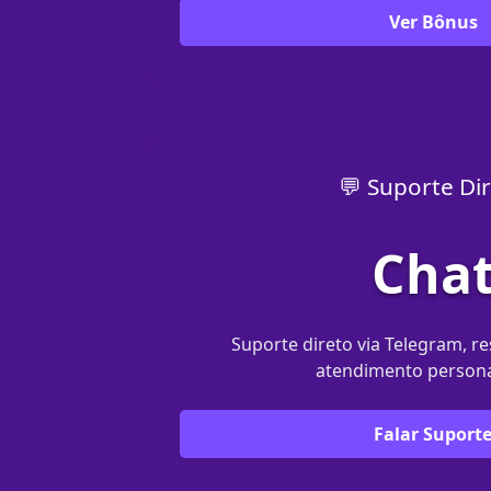
Ver Bônus
💬 Suporte Di
Cha
Suporte direto via Telegram, r
atendimento persona
Falar Suport