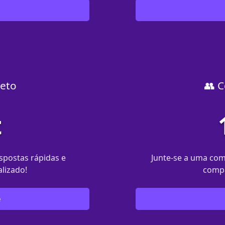
reto
👥 
t
espostas rápidas e
Junte-se a uma com
lizado!
compa
e