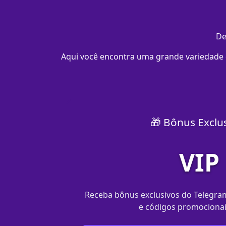
De
Aqui você encontra uma grande variedade d
🎁 Bônus Exclu
VIP
Receba bônus exclusivos do Telegra
e códigos promocionai