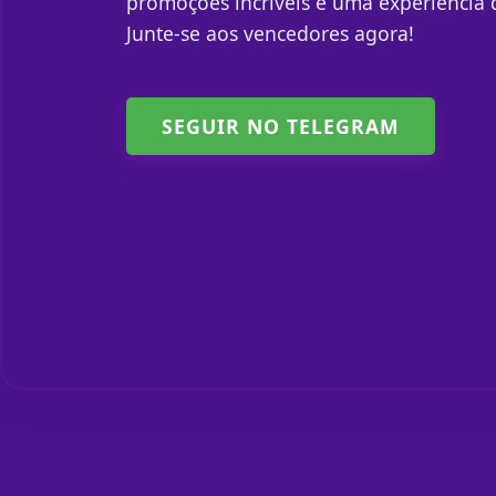
promoções incríveis e uma experiência d
Junte-se aos vencedores agora!
SEGUIR NO TELEGRAM