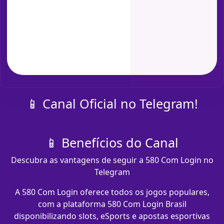
📱 Canal Oficial no Telegram!
📱 Benefícios do Canal
Descubra as vantagens de seguir a 580 Com Login no
Telegram
A 580 Com Login oferece todos os jogos populares,
com a plataforma 580 Com Login Brasil
disponibilizando slots, eSports e apostas esportivas