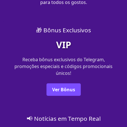
para todos os gostos.
🎁 Bônus Exclusivos
VIP
Receba bônus exclusivos do Telegram,
promoções especiais e códigos promocionais
únicos!
Ver Bônus
📢 Notícias em Tempo Real