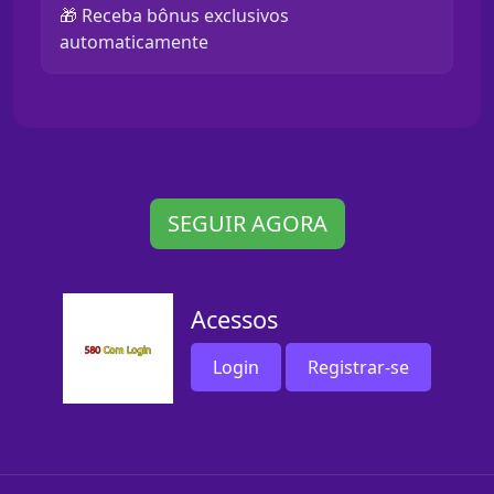
🎁 Receba bônus exclusivos
automaticamente
SEGUIR AGORA
Acessos
Login
Registrar-se