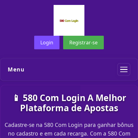
Login
Registrar-se
Menu
📱 580 Com Login A Melhor
Plataforma de Apostas
Cadastre-se na 580 Com Login para ganhar bônus
no cadastro e em cada recarga. Com a 580 Com