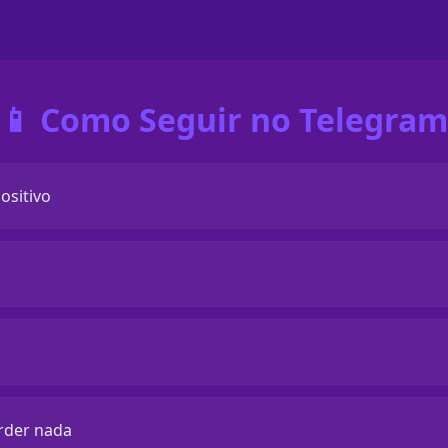
📱 Como Seguir no Telegram
ositivo
erder nada