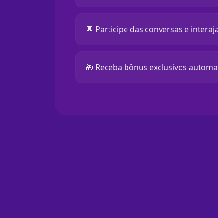
💬 Participe das conversas e interaj
🎁 Receba bônus exclusivos autom