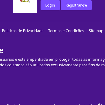
Login
Registrar-se
Políticas de Privacidade
Termos e Condições
Sitemap
de
 usuários e está empenhada em proteger todas as informaç
os coletados são utilizados exclusivamente para fins de m