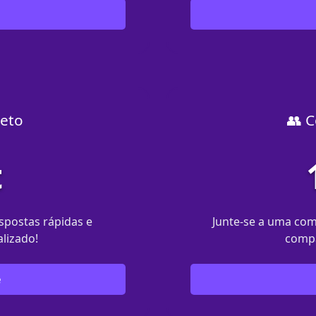
reto
👥 
t
espostas rápidas e
Junte-se a uma com
lizado!
compa
e