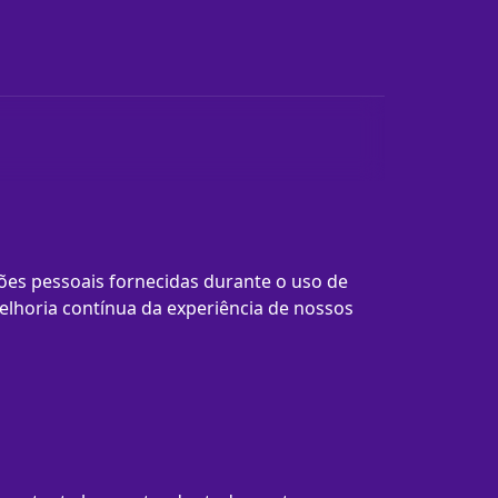
ões pessoais fornecidas durante o uso de
elhoria contínua da experiência de nossos