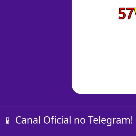
📱 Canal Oficial no Telegram!