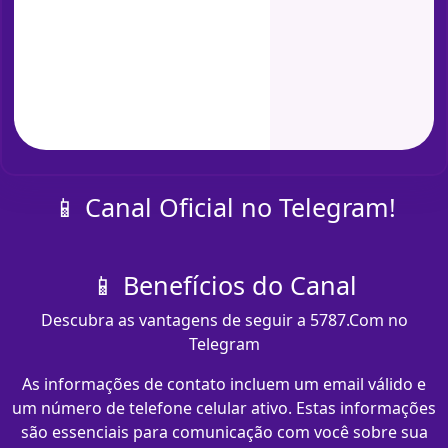
📱 Canal Oficial no Telegram!
📱 Benefícios do Canal
Descubra as vantagens de seguir a 5787.Com no
Telegram
As informações de contato incluem um email válido e
um número de telefone celular ativo. Estas informações
são essenciais para comunicação com você sobre sua