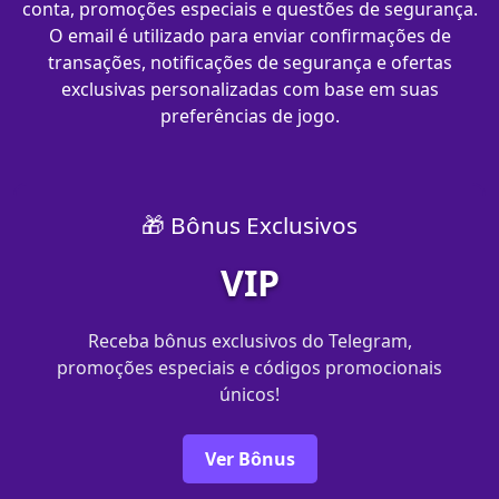
conta, promoções especiais e questões de segurança.
O email é utilizado para enviar confirmações de
transações, notificações de segurança e ofertas
exclusivas personalizadas com base em suas
preferências de jogo.
🎁 Bônus Exclusivos
VIP
Receba bônus exclusivos do Telegram,
promoções especiais e códigos promocionais
únicos!
Ver Bônus