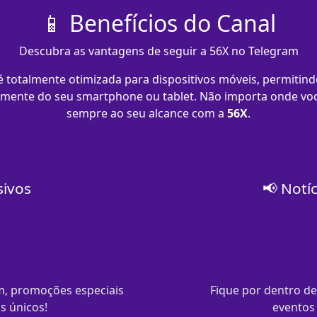
📱 Benefícios do Canal
Descubra as vantagens de seguir a 56X no Telegram
 totalmente otimizada para dispositivos móveis, permitind
tamente do seu smartphone ou tablet. Não importa onde voc
sempre ao seu alcance com a
56X
.
sivos
📢 Notí
m, promoções especiais
Fique por dentro d
s únicos!
eventos