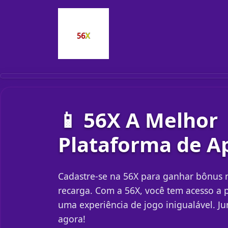
📱 56X A Melhor
Plataforma de A
Cadastre-se na 56X para ganhar bônus 
recarga. Com a 56X, você tem acesso a 
uma experiência de jogo inigualável. J
agora!