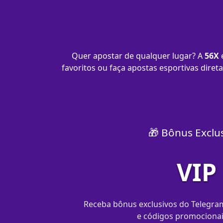
Quer apostar de qualquer lugar? A
56X
é
favoritos ou faça apostas esportivas dire
🎁 Bônus Exclu
VIP
Receba bônus exclusivos do Telegra
e códigos promocionai