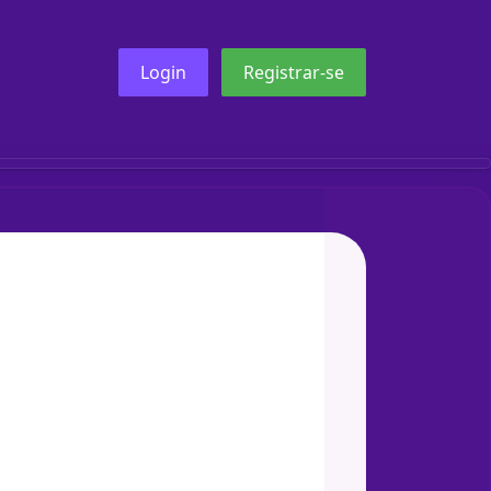
Login
Registrar-se