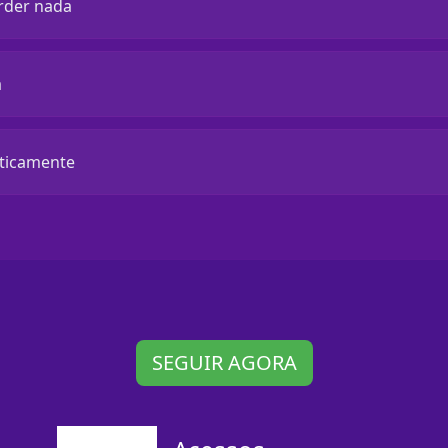
erder nada
a
aticamente
SEGUIR AGORA