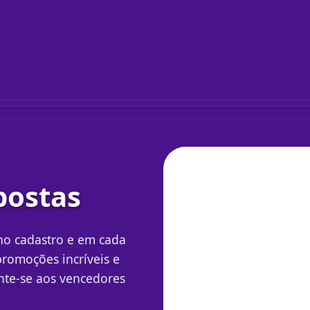
postas
no cadastro e em cada
promoções incríveis e
unte-se aos vencedores