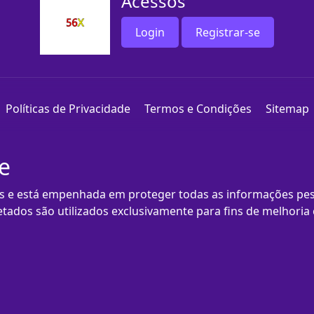
Acessos
Login
Registrar-se
Políticas de Privacidade
Termos e Condições
Sitemap
de
ios e está empenhada em proteger todas as informações pe
tados são utilizados exclusivamente para fins de melhoria