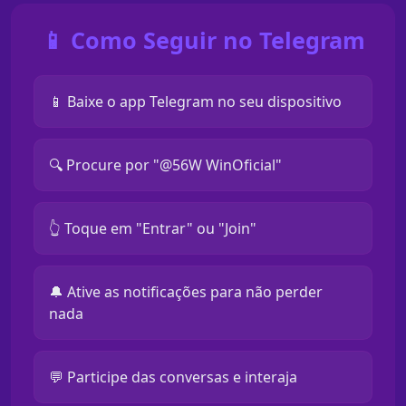
📱 Como Seguir no Telegram
📱 Baixe o app Telegram no seu dispositivo
🔍 Procure por "@56W WinOficial"
👆 Toque em "Entrar" ou "Join"
🔔 Ative as notificações para não perder
nada
💬 Participe das conversas e interaja