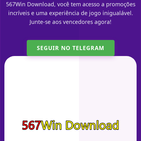
567Win Download, você tem acesso a promoções
incríveis e uma experiência de jogo inigualável.
Junte-se aos vencedores agora!
SEGUIR NO TELEGRAM