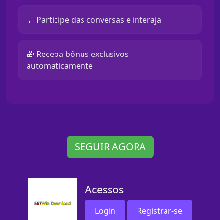
💬 Participe das conversas e interaja
🎁 Receba bônus exclusivos
automaticamente
SEGUIR AGORA
Acessos
Login
Registrar-se