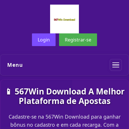
Login
Registrar-se
Menu
📱 567Win Download A Melhor
Plataforma de Apostas
Cadastre-se na 567Win Download para ganhar
bônus no cadastro e em cada recarga. Com a