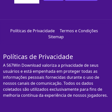
Políticas de Privacidade
Termos e Condições
Sitemap
Políticas de Privacidade
A 567Win Download valoriza a privacidade de seus
usuários e está empenhada em proteger todas as
informações pessoais fornecidas durante o uso de
nossos canais de comunicação. Todos os dados
coletados são utilizados exclusivamente para fins de
melhoria contínua da experiência de nossos jogadores.