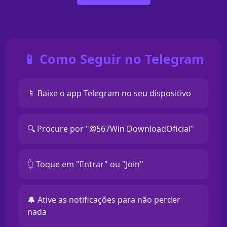
📱 Como Seguir no Telegram
📱 Baixe o app Telegram no seu dispositivo
🔍 Procure por "@567Win DownloadOficial"
👆 Toque em "Entrar" ou "Join"
🔔 Ative as notificações para não perder
nada