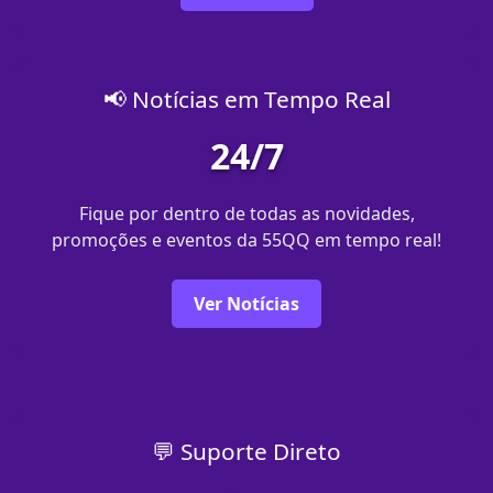
📢 Notícias em Tempo Real
24/7
Fique por dentro de todas as novidades,
promoções e eventos da 55QQ em tempo real!
Ver Notícias
💬 Suporte Direto