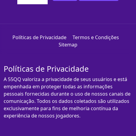
Políticas de Privacidade
Termos e Condições
Sitemap
Políticas de Privacidade
A 55QQ valoriza a privacidade de seus usuários e está
empenhada em proteger todas as informações
pessoais fornecidas durante o uso de nossos canais de
comunicação. Todos os dados coletados são utilizados
exclusivamente para fins de melhoria contínua da
experiência de nossos jogadores.