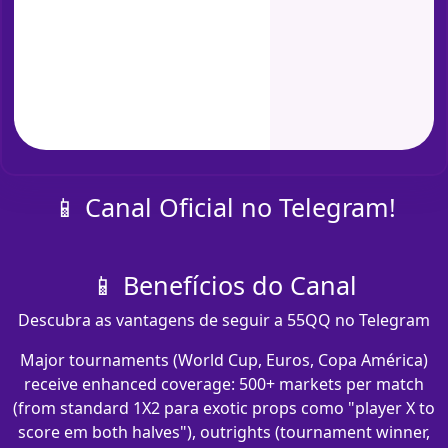
📱 Canal Oficial no Telegram!
📱 Benefícios do Canal
Descubra as vantagens de seguir a 55QQ no Telegram
Major tournaments (World Cup, Euros, Copa América)
receive enhanced coverage: 500+ markets per match
(from standard 1X2 para exotic props como "player X to
score em both halves"), outrights (tournament winner,