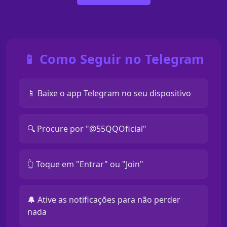
📱 Como Seguir no Telegram
📱 Baixe o app Telegram no seu dispositivo
🔍 Procure por "@55QQOficial"
👆 Toque em "Entrar" ou "Join"
🔔 Ative as notificações para não perder
nada