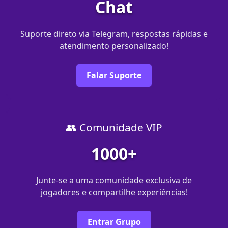
Chat
Suporte direto via Telegram, respostas rápidas e
atendimento personalizado!
Falar Suporte
👥 Comunidade VIP
1000+
Junte-se a uma comunidade exclusiva de
jogadores e compartilhe experiências!
Entrar Grupo