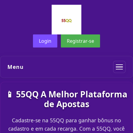
Login
Registrar-se
Menu
📱 55QQ A Melhor Plataforma
de Apostas
Cadastre-se na 55QQ para ganhar bônus no
cadastro e em cada recarga. Com a 55QQ, você