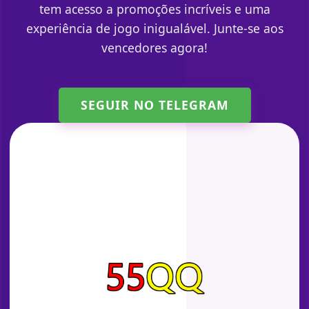
tem acesso a promoções incríveis e uma
experiência de jogo inigualável. Junte-se aos
vencedores agora!
SEGUIR NO TELEGRAM