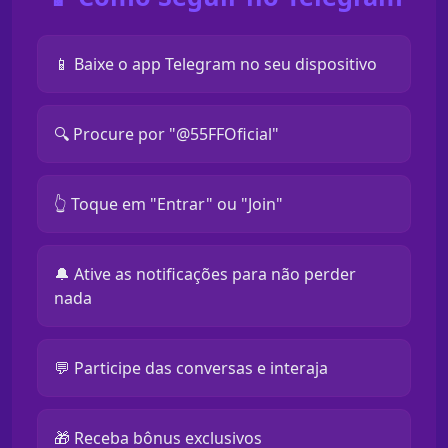
📱 Baixe o app Telegram no seu dispositivo
🔍 Procure por "@55FFOficial"
👆 Toque em "Entrar" ou "Join"
🔔 Ative as notificações para não perder
nada
💬 Participe das conversas e interaja
🎁 Receba bônus exclusivos