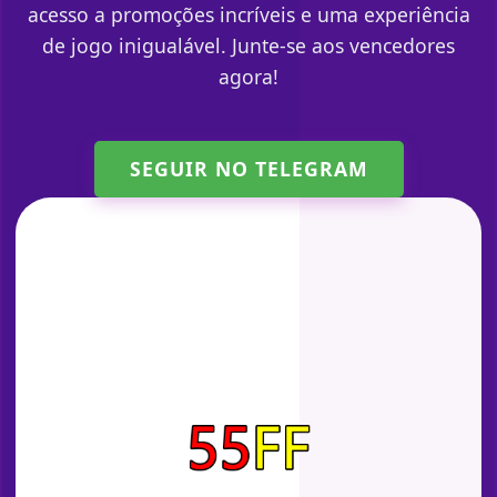
acesso a promoções incríveis e uma experiência
de jogo inigualável. Junte-se aos vencedores
agora!
SEGUIR NO TELEGRAM