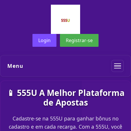
Login
Registrar-se
Menu
📱 555U A Melhor Plataforma
de Apostas
Cadastre-se na 555U para ganhar bônus no
cadastro e em cada recarga. Com a 555U, você