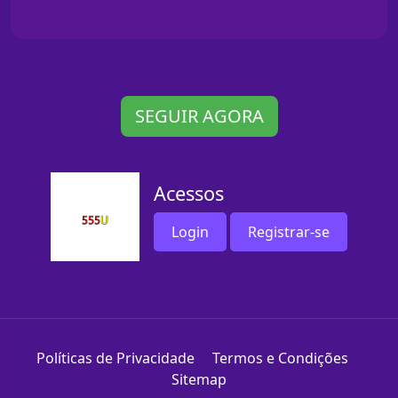
SEGUIR AGORA
Acessos
Login
Registrar-se
Políticas de Privacidade
Termos e Condições
Sitemap