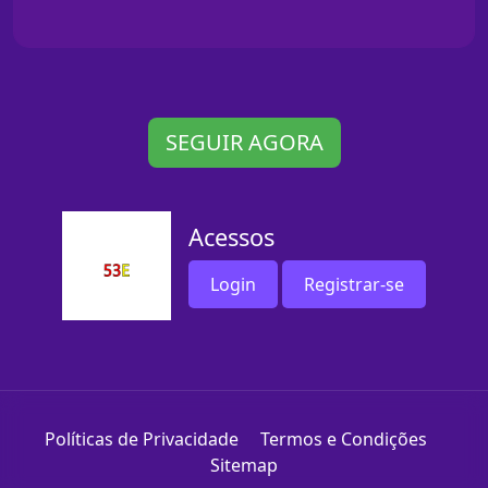
SEGUIR AGORA
Acessos
Login
Registrar-se
Políticas de Privacidade
Termos e Condições
Sitemap