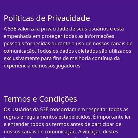
Políticas de Privacidade
A 53E valoriza a privacidade de seus usuários e está
empenhada em proteger todas as informações
pessoais fornecidas durante o uso de nossos canais de
comunicação. Todos os dados coletados são utilizados
exclusivamente para fins de melhoria contínua da
experiência de nossos jogadores.
Termos e Condições
Os usuários da 53E concordam em respeitar todas as
regras e regulamentos estabelecidos. É importante ler
e entender todos os termos antes de participar de
nossos canais de comunicação. A violação destes