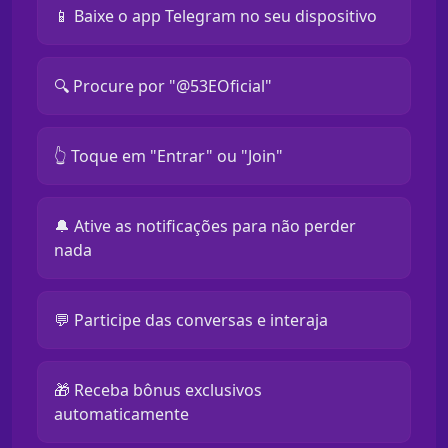
📱 Baixe o app Telegram no seu dispositivo
🔍 Procure por "@53EOficial"
👆 Toque em "Entrar" ou "Join"
🔔 Ative as notificações para não perder
nada
💬 Participe das conversas e interaja
🎁 Receba bônus exclusivos
automaticamente