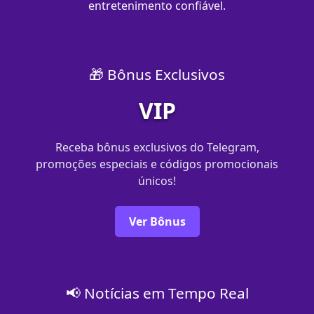
entretenimento confiável.
🎁 Bônus Exclusivos
VIP
Receba bônus exclusivos do Telegram,
promoções especiais e códigos promocionais
únicos!
Ver Bônus
📢 Notícias em Tempo Real