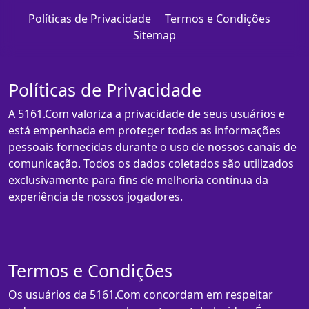
Políticas de Privacidade
Termos e Condições
Sitemap
Políticas de Privacidade
A 5161.Com valoriza a privacidade de seus usuários e
está empenhada em proteger todas as informações
pessoais fornecidas durante o uso de nossos canais de
comunicação. Todos os dados coletados são utilizados
exclusivamente para fins de melhoria contínua da
experiência de nossos jogadores.
Termos e Condições
Os usuários da 5161.Com concordam em respeitar