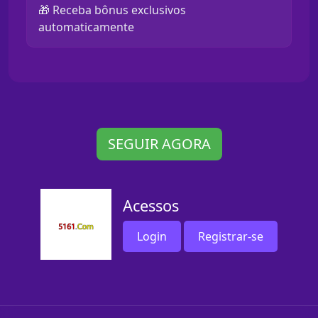
🎁 Receba bônus exclusivos
automaticamente
SEGUIR AGORA
Acessos
Login
Registrar-se