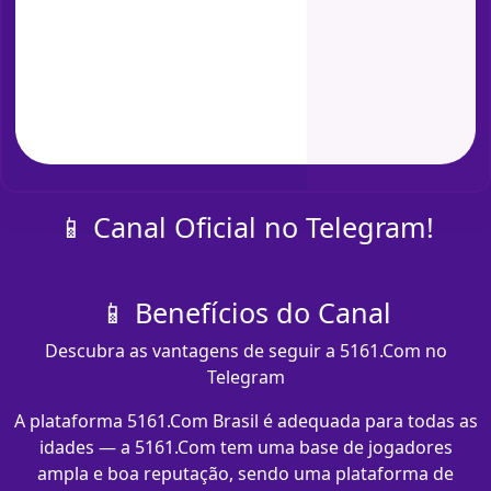
📱 Canal Oficial no Telegram!
📱 Benefícios do Canal
Descubra as vantagens de seguir a 5161.Com no
Telegram
A plataforma 5161.Com Brasil é adequada para todas as
idades — a 5161.Com tem uma base de jogadores
ampla e boa reputação, sendo uma plataforma de