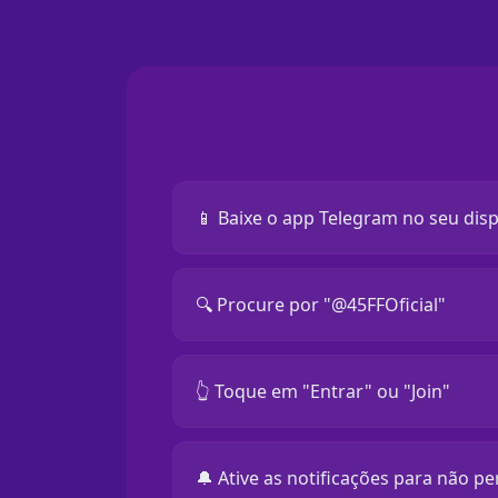
📱 Baixe o app Telegram no seu disp
🔍 Procure por "@45FFOficial"
👆 Toque em "Entrar" ou "Join"
🔔 Ative as notificações para não p