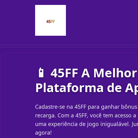
📱 45FF A Melhor
Plataforma de A
Cadastre-se na 45FF para ganhar bônus
recarga. Com a 45FF, você tem acesso a
uma experiência de jogo inigualável. J
agora!