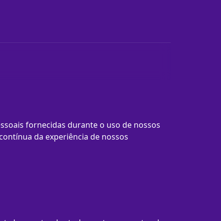
essoais fornecidas durante o uso de nossos
 contínua da experiência de nossos