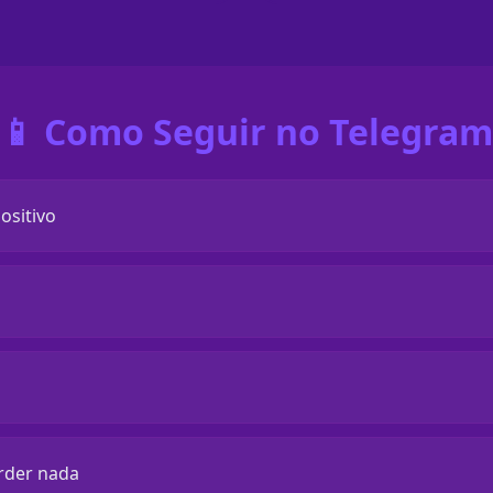
📱 Como Seguir no Telegram
ositivo
erder nada