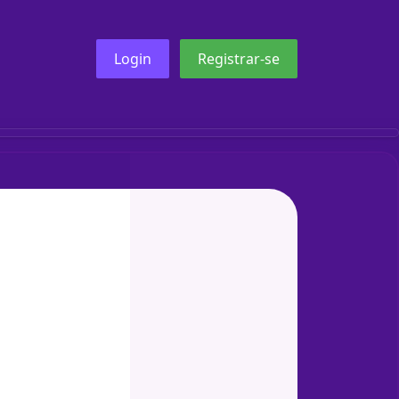
Login
Registrar-se