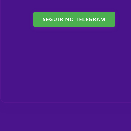
SEGUIR NO TELEGRAM