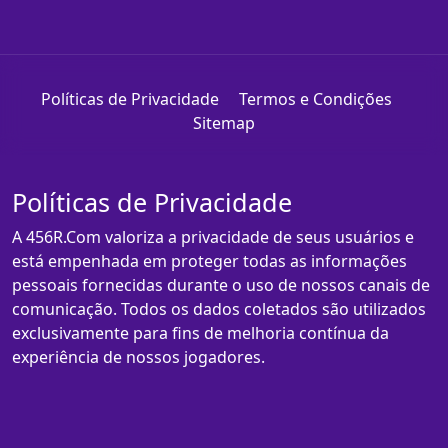
Políticas de Privacidade
Termos e Condições
Sitemap
Políticas de Privacidade
A 456R.Com valoriza a privacidade de seus usuários e
está empenhada em proteger todas as informações
pessoais fornecidas durante o uso de nossos canais de
comunicação. Todos os dados coletados são utilizados
exclusivamente para fins de melhoria contínua da
experiência de nossos jogadores.