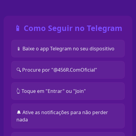
📱 Como Seguir no Telegram
📱 Baixe o app Telegram no seu dispositivo
🔍 Procure por "@456R.ComOficial"
👆 Toque em "Entrar" ou "Join"
🔔 Ative as notificações para não perder
nada