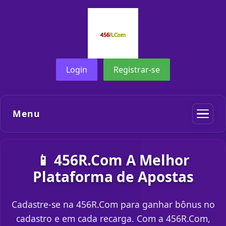
Login
Registrar-se
Menu
📱 456R.Com A Melhor
Plataforma de Apostas
Cadastre-se na 456R.Com para ganhar bônus no
cadastro e em cada recarga. Com a 456R.Com,