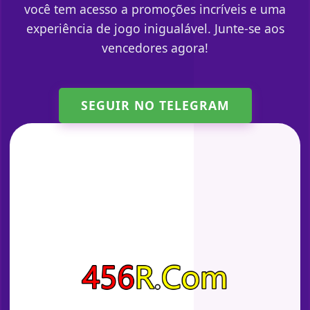
você tem acesso a promoções incríveis e uma
experiência de jogo inigualável. Junte-se aos
vencedores agora!
SEGUIR NO TELEGRAM