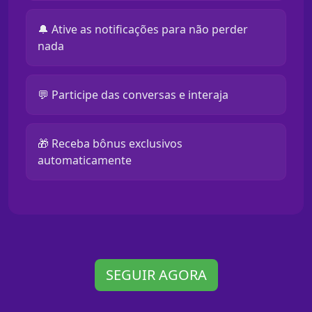
🔔 Ative as notificações para não perder
nada
💬 Participe das conversas e interaja
🎁 Receba bônus exclusivos
automaticamente
SEGUIR AGORA