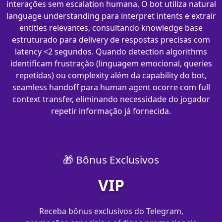
interações sem escalation humana. O bot utiliza natural
language understanding para interpret intents e extrair
entities relevantes, consultando knowledge base
estruturado para delivery de respostas precisas com
latency <2 segundos. Quando detection algorithms
identificam frustração (linguagem emocional, queries
repetidas) ou complexity além da capability do bot,
seamless handoff para human agent ocorre com full
context transfer, eliminando necessidade do jogador
repetir informação já fornecida.
🎁 Bônus Exclusivos
VIP
Receba bônus exclusivos do Telegram,