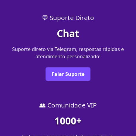
💬 Suporte Direto
Chat
Suporte direto via Telegram, respostas rápidas e
atendimento personalizado!
Falar Suporte
👥 Comunidade VIP
1000+