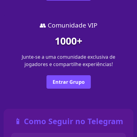
👥 Comunidade VIP
1000+
Junte-se a uma comunidade exclusiva de
jogadores e compartilhe experiências!
Entrar Grupo
📱 Como Seguir no Telegram