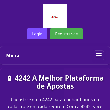
Login
Registrar-se
Menu
📱 4242 A Melhor Plataforma
de Apostas
Cadastre-se na 4242 para ganhar bônus no
cadastro e em cada recarga. Com a 4242, você