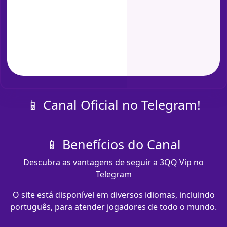
📱 Canal Oficial no Telegram!
📱 Benefícios do Canal
Descubra as vantagens de seguir a 3QQ Vip no
Telegram
O site está disponível em diversos idiomas, incluindo
português, para atender jogadores de todo o mundo.