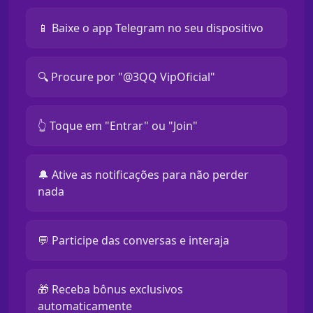
📱 Baixe o app Telegram no seu dispositivo
🔍 Procure por "@3QQ VipOficial"
👆 Toque em "Entrar" ou "Join"
🔔 Ative as notificações para não perder
nada
💬 Participe das conversas e interaja
🎁 Receba bônus exclusivos
automaticamente