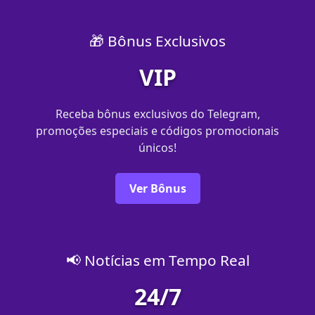
🎁 Bônus Exclusivos
VIP
Receba bônus exclusivos do Telegram,
promoções especiais e códigos promocionais
únicos!
Ver Bônus
📢 Notícias em Tempo Real
24/7