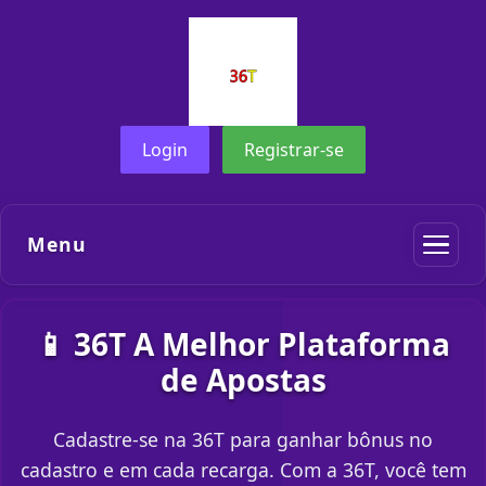
Login
Registrar-se
Menu
📱 36T A Melhor Plataforma
de Apostas
Cadastre-se na 36T para ganhar bônus no
cadastro e em cada recarga. Com a 36T, você tem