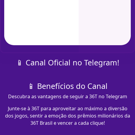
📱 Canal Oficial no Telegram!
📱 Benefícios do Canal
Descubra as vantagens de seguir a 36T no Telegram
Junte-se à 36T para aproveitar ao máximo a diversão
dos jogos, sentir a emoção dos prêmios milionários da
36T Brasil e vencer a cada clique!