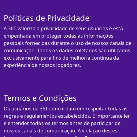
Políticas de Privacidade
A 36T valoriza a privacidade de seus usuários e está
empenhada em proteger todas as informações
pessoais fornecidas durante o uso de nossos canais de
comunicação. Todos os dados coletados são utilizados
exclusivamente para fins de melhoria contínua da
experiência de nossos jogadores.
Termos e Condições
Os usuários da 36T concordam em respeitar todas as
regras e regulamentos estabelecidos. É importante ler
e entender todos os termos antes de participar de
nossos canais de comunicação. A violação destes