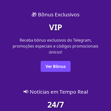
🎁 Bônus Exclusivos
VIP
Receba bônus exclusivos do Telegram,
promoções especiais e códigos promocionais
únicos!
Ver Bônus
📢 Notícias em Tempo Real
24/7