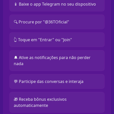
📱 Baixe o app Telegram no seu dispositivo
🔍 Procure por "@36TOficial"
👆 Toque em "Entrar" ou "Join"
🔔 Ative as notificações para não perder
nada
💬 Participe das conversas e interaja
🎁 Receba bônus exclusivos
automaticamente