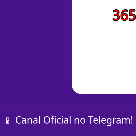
📱 Canal Oficial no Telegram!