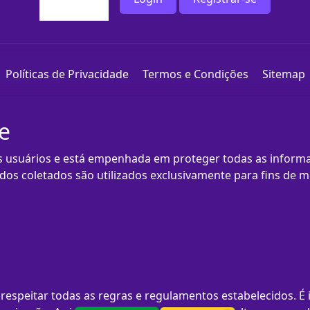
Políticas de Privacidade
Termos e Condições
Sitemap
de
us usuários e está empenhada em proteger todas as informa
os coletados são utilizados exclusivamente para fins de m
speitar todas as regras e regulamentos estabelecidos. É 