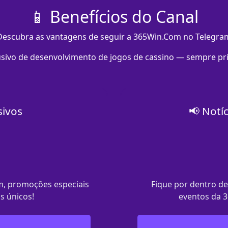
📱 Benefícios do Canal
Descubra as vantagens de seguir a 365Win.Com no Telegra
ivo de desenvolvimento de jogos de cassino — sempre prior
sivos
📢 Notí
m, promoções especiais
Fique por dentro d
s únicos!
eventos da 