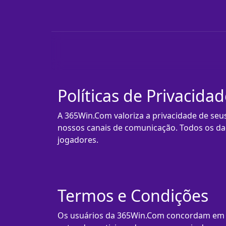
Políticas de Privacida
A 365Win.Com valoriza a privacidade de se
nossos canais de comunicação. Todos os dad
jogadores.
Termos e Condições
Os usuários da 365Win.Com concordam em re