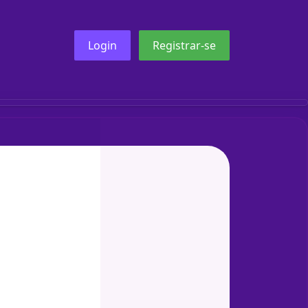
Login
Registrar-se