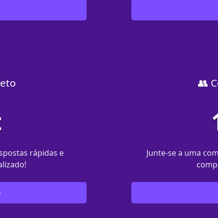
reto
👥 
t
espostas rápidas e
Junte-se a uma com
lizado!
compa
e