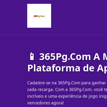
📱 365Pg.Com A 
Plataforma de A
Cadastre-se na 365Pg.Com para ganhar
cada recarga. Com a 365Pg.Com, você 
incríveis e uma experiência de jogo inig
vencedores agora!