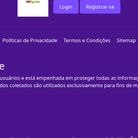
Login
Registrar-se
Políticas de Privacidade
Termos e Condições
Sitemap
de
s usuários e está empenhada em proteger todas as informaç
os coletados são utilizados exclusivamente para fins de m