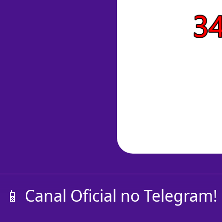
📱 Canal Oficial no Telegram!