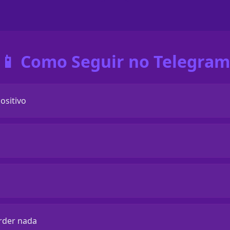
📱 Como Seguir no Telegram
ositivo
erder nada