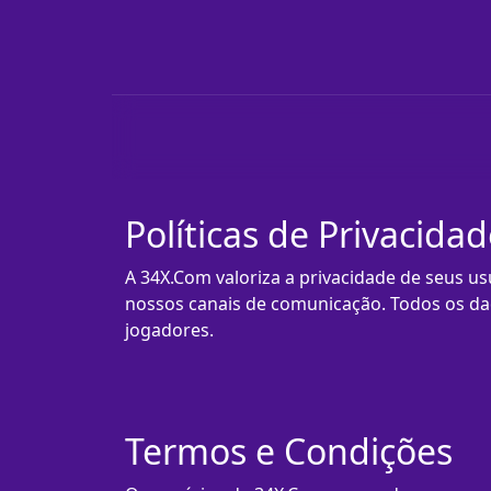
Políticas de Privacida
A 34X.Com valoriza a privacidade de seus u
nossos canais de comunicação. Todos os dad
jogadores.
Termos e Condições