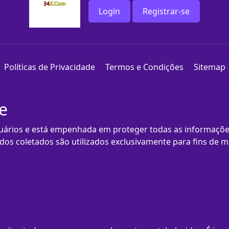
Login
Registrar-se
Políticas de Privacidade
Termos e Condições
Sitemap
de
suários e está empenhada em proteger todas as informaçõe
os coletados são utilizados exclusivamente para fins de m