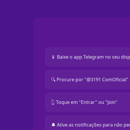
📱 Baixe o app Telegram no seu disp
🔍 Procure por "@3191 ComOficial"
👆 Toque em "Entrar" ou "Join"
🔔 Ative as notificações para não p