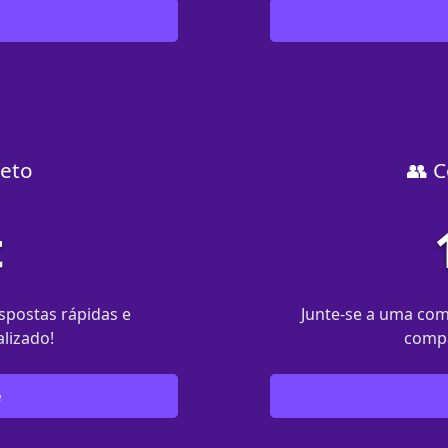
reto
👥 
t
espostas rápidas e
Junte-se a uma com
lizado!
compa
e