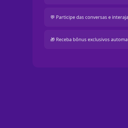
💬 Participe das conversas e interaj
🎁 Receba bônus exclusivos autom