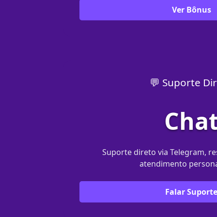
Ver Bônus
💬 Suporte Di
Cha
Suporte direto via Telegram, r
atendimento persona
Falar Suport