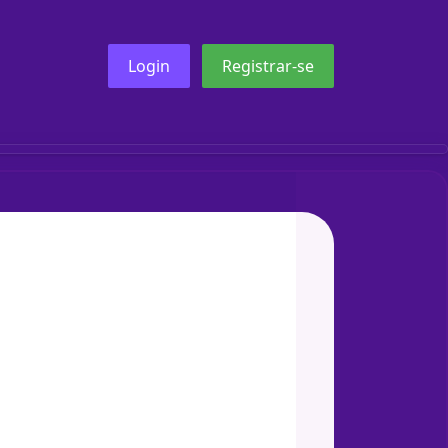
Login
Registrar-se