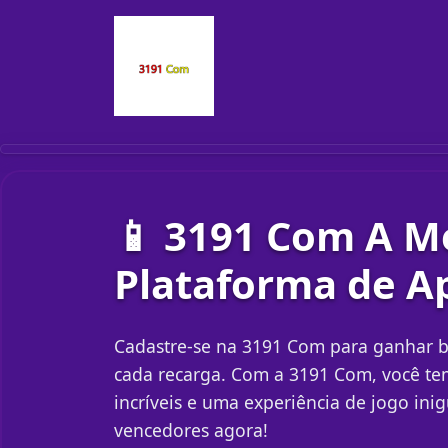
📱 3191 Com A M
Plataforma de A
Cadastre-se na 3191 Com para ganhar 
cada recarga. Com a 3191 Com, você t
incríveis e uma experiência de jogo inig
vencedores agora!