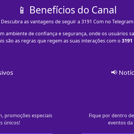
📱 Benefícios do Canal
Descubra as vantagens de seguir a 3191 Com no Telegram
um ambiente de confiança e segurança, onde os usuários s
ais são as regras que regem as suas interações com o
3191
sivos
📢 Notí
m, promoções especiais
Fique por dentro d
s únicos!
eventos da