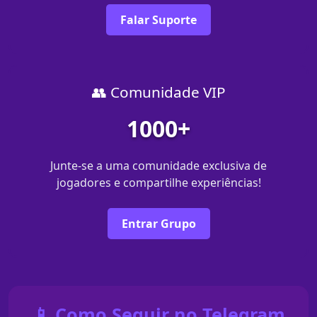
Falar Suporte
👥 Comunidade VIP
1000+
Junte-se a uma comunidade exclusiva de
jogadores e compartilhe experiências!
Entrar Grupo
📱 Como Seguir no Telegram