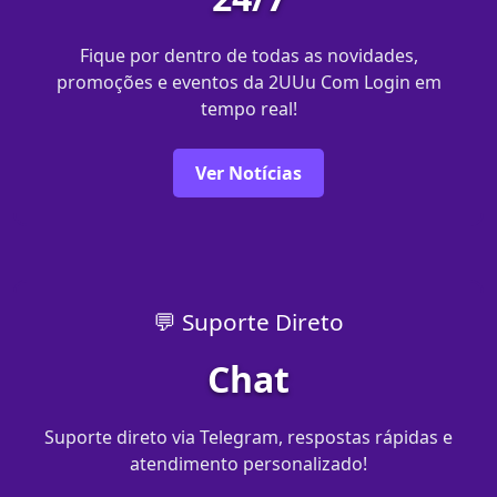
Fique por dentro de todas as novidades,
promoções e eventos da 2UUu Com Login em
tempo real!
Ver Notícias
💬 Suporte Direto
Chat
Suporte direto via Telegram, respostas rápidas e
atendimento personalizado!