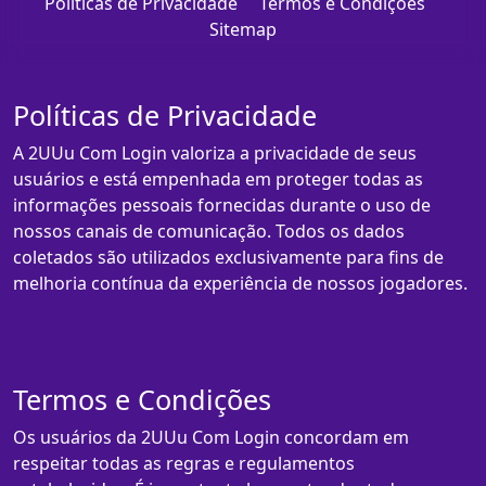
Políticas de Privacidade
Termos e Condições
Sitemap
Políticas de Privacidade
A 2UUu Com Login valoriza a privacidade de seus
usuários e está empenhada em proteger todas as
informações pessoais fornecidas durante o uso de
nossos canais de comunicação. Todos os dados
coletados são utilizados exclusivamente para fins de
melhoria contínua da experiência de nossos jogadores.
Termos e Condições
Os usuários da 2UUu Com Login concordam em
respeitar todas as regras e regulamentos