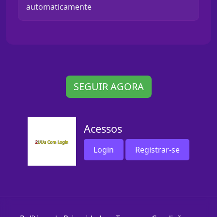
automaticamente
SEGUIR AGORA
Acessos
Login
Registrar-se