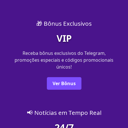
🎁 Bônus Exclusivos
VIP
Receba bônus exclusivos do Telegram,
promoções especiais e códigos promocionais
únicos!
Ver Bônus
📢 Notícias em Tempo Real
24/7