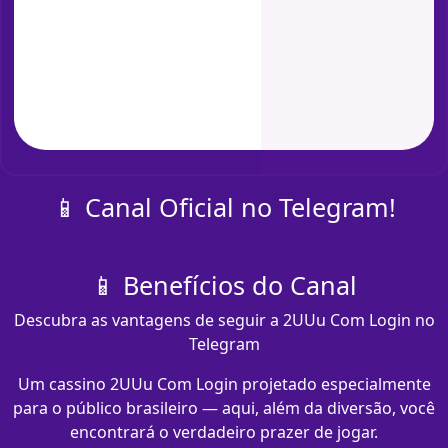
📱 Canal Oficial no Telegram!
📱 Benefícios do Canal
Descubra as vantagens de seguir a 2UUu Com Login no
Telegram
Um cassino 2UUu Com Login projetado especialmente
para o público brasileiro — aqui, além da diversão, você
encontrará o verdadeiro prazer de jogar.