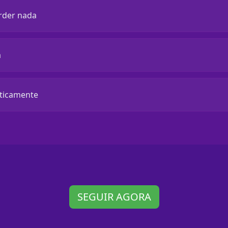
erder nada
a
aticamente
SEGUIR AGORA