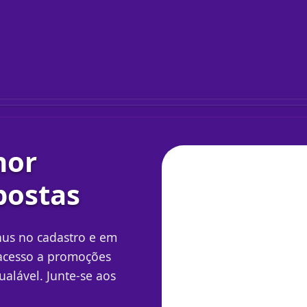
hor
postas
us no cadastro e em
acesso a promoções
ualável. Junte-se aos