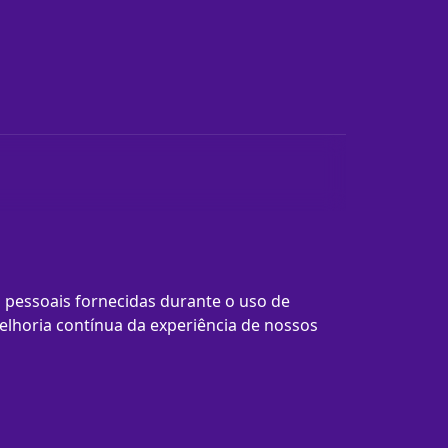
 pessoais fornecidas durante o uso de
elhoria contínua da experiência de nossos