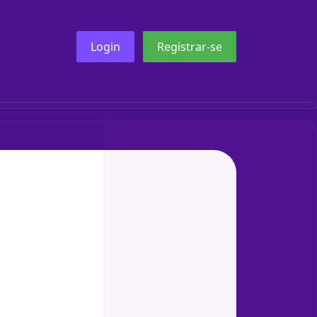
Login
Registrar-se