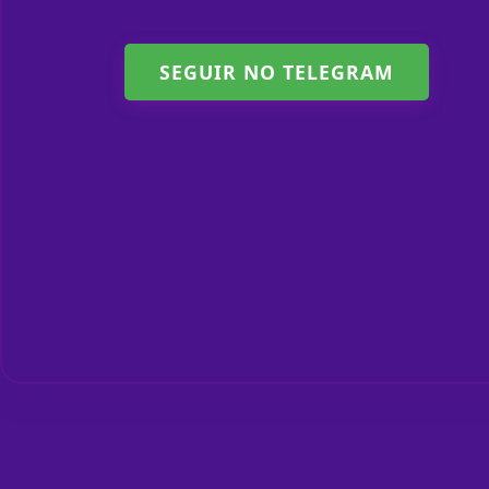
SEGUIR NO TELEGRAM