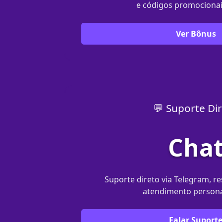
e códigos promocionai
Ver Bônus
💬 Suporte Di
Cha
Suporte direto via Telegram, r
atendimento persona
Falar Suport