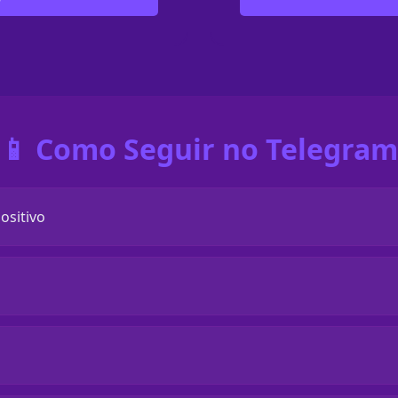
📱 Como Seguir no Telegram
ositivo