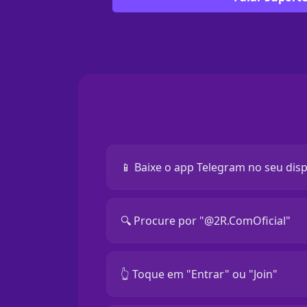
📱 Baixe o app Telegram no seu disp
🔍 Procure por "@2R.ComOficial"
👆 Toque em "Entrar" ou "Join"