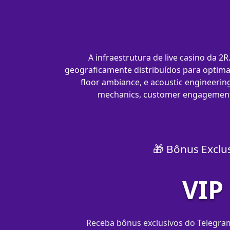
A infraestrutura de live casino da 
geograficamente distribuídos para optimal
floor ambiance, e acoustic engineeri
mechanics, customer engagement p
🎁 Bônus Exclu
VIP
Receba bônus exclusivos do Telegra