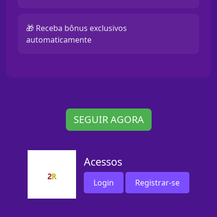
🎁 Receba bônus exclusivos
automaticamente
SEGUIR AGORA
Acessos
Login
Registrar-se