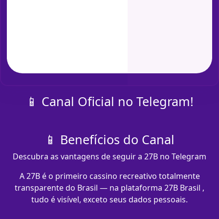
📱 Canal Oficial no Telegram!
📱 Benefícios do Canal
Descubra as vantagens de seguir a 27B no Telegram
A 27B é o primeiro cassino recreativo totalmente
transparente do Brasil — na plataforma 27B Brasil ,
tudo é visível, exceto seus dados pessoais.