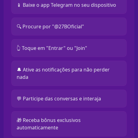
📱 Baixe o app Telegram no seu dispositivo
🔍 Procure por "@27BOficial"
👆 Toque em "Entrar" ou "Join"
🔔 Ative as notificações para não perder
nada
💬 Participe das conversas e interaja
🎁 Receba bônus exclusivos
automaticamente