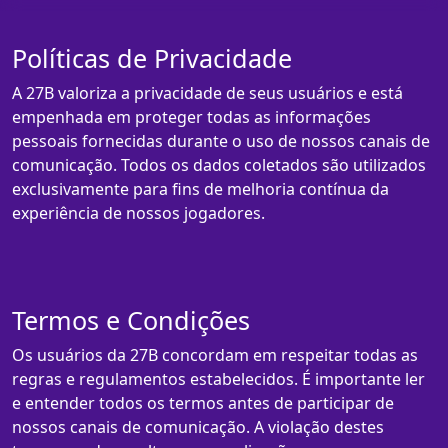
Políticas de Privacidade
A 27B valoriza a privacidade de seus usuários e está
empenhada em proteger todas as informações
pessoais fornecidas durante o uso de nossos canais de
comunicação. Todos os dados coletados são utilizados
exclusivamente para fins de melhoria contínua da
experiência de nossos jogadores.
Termos e Condições
Os usuários da 27B concordam em respeitar todas as
regras e regulamentos estabelecidos. É importante ler
e entender todos os termos antes de participar de
nossos canais de comunicação. A violação destes