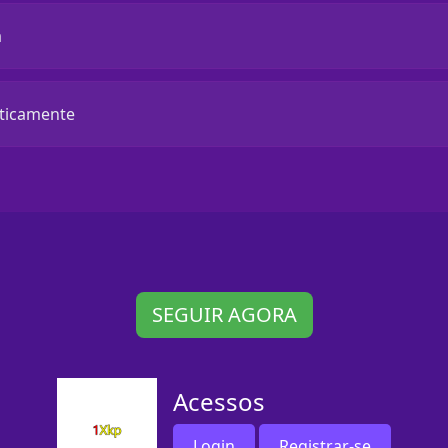
a
aticamente
SEGUIR AGORA
Acessos
Login
Registrar-se