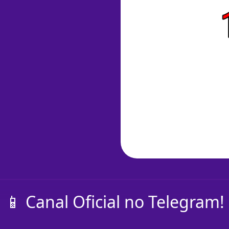
📱 Canal Oficial no Telegram!