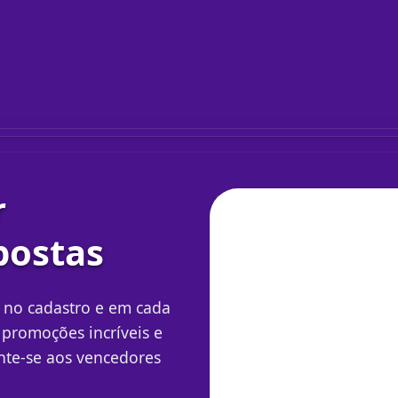
r
postas
 no cadastro e em cada
 promoções incríveis e
unte-se aos vencedores