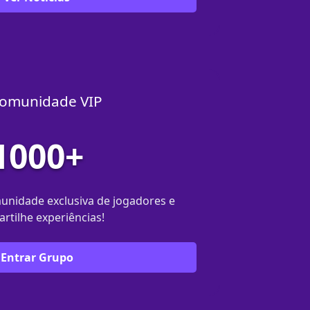
Comunidade VIP
1000+
unidade exclusiva de jogadores e
rtilhe experiências!
Entrar Grupo