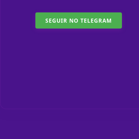
SEGUIR NO TELEGRAM