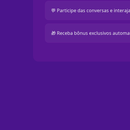
💬 Participe das conversas e interaj
🎁 Receba bônus exclusivos autom