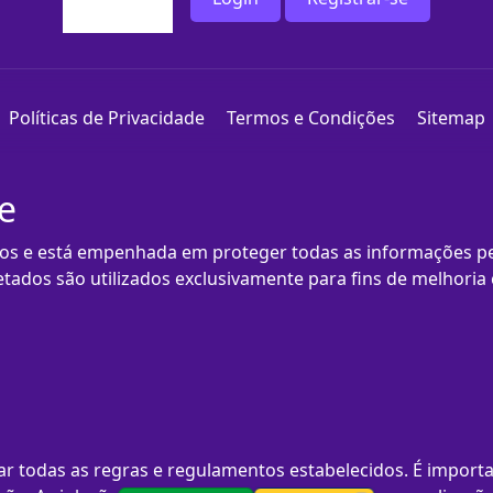
Políticas de Privacidade
Termos e Condições
Sitemap
de
rios e está empenhada em proteger todas as informações p
tados são utilizados exclusivamente para fins de melhoria
 todas as regras e regulamentos estabelecidos. É importa