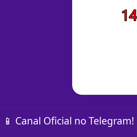
📱 Canal Oficial no Telegram!