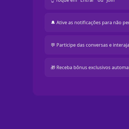
👆 Toque em "Entrar" ou "Join"
🔔 Ative as notificações para não p
💬 Participe das conversas e interaj
🎁 Receba bônus exclusivos autom