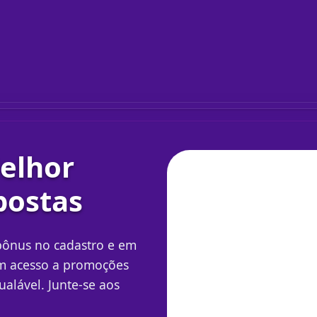
Melhor
postas
bônus no cadastro e em
em acesso a promoções
ualável. Junte-se aos