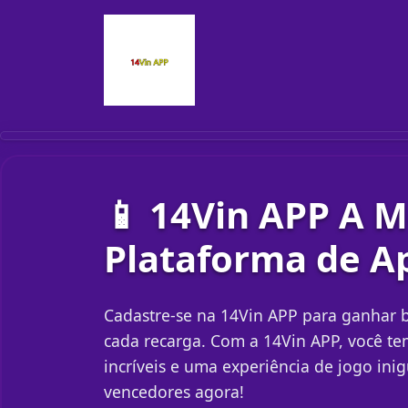
📱 14Vin APP A 
Plataforma de A
Cadastre-se na 14Vin APP para ganhar 
cada recarga. Com a 14Vin APP, você t
incríveis e uma experiência de jogo inig
vencedores agora!