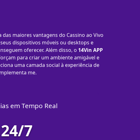
ma das maiores vantagens do Cassino ao Vivo
 seus dispositivos móveis ou desktops e
conseguem oferecer. Além disso, o
14Vin APP
forçam para criar um ambiente amigável e
diciona uma camada social à experiência de
mplementa me.
cias em Tempo Real
24/7