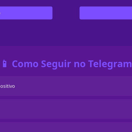
e
📱 Como Seguir no Telegram
ositivo