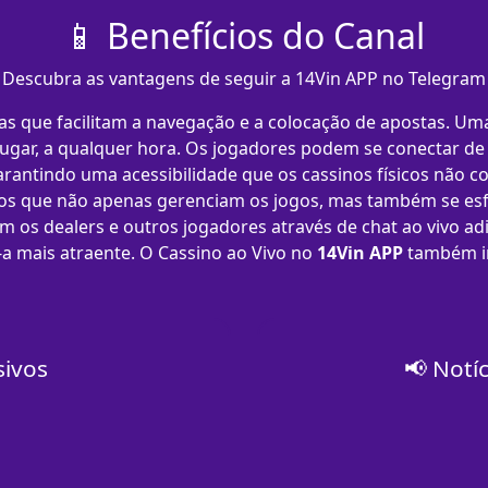
📱 Benefícios do Canal
Descubra as vantagens de seguir a 14Vin APP no Telegram
ivas que facilitam a navegação e a colocação de apostas. U
 lugar, a qualquer hora. Os jogadores podem se conectar de
garantindo uma acessibilidade que os cassinos físicos não 
dos que não apenas gerenciam os jogos, mas também se es
m os dealers e outros jogadores através de chat ao vivo a
-a mais atraente. O Cassino ao Vivo no
14Vin APP
também i
sivos
📢 Notí