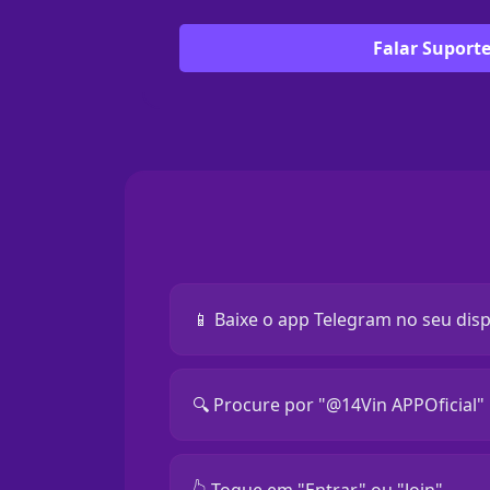
Falar Suport
📱 Baixe o app Telegram no seu disp
🔍 Procure por "@14Vin APPOficial"