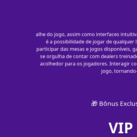
alhe do jogo, assim como interfaces intuit
é a possibilidade de jogar de qualquer
participar das mesas e jogos disponíveis, 
se orgulha de contar com dealers treina
acolhedor para os jogadores. Interagir co
jogo, tornando
🎁 Bônus Exclu
VIP