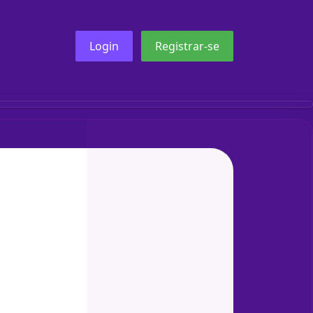
Login
Registrar-se